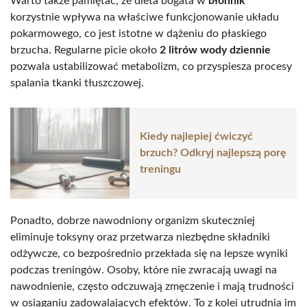
Warto także pamiętać, że dieta bogata w
błonnik
korzystnie wpływa na właściwe funkcjonowanie układu
pokarmowego, co jest istotne w dążeniu do płaskiego
brzucha. Regularne picie około
2 litrów wody dziennie
pozwala ustabilizować metabolizm, co przyspiesza procesy
spalania tkanki tłuszczowej.
Kiedy najlepiej ćwiczyć
brzuch? Odkryj najlepszą porę
treningu
Ponadto, dobrze nawodniony organizm skuteczniej
eliminuje toksyny oraz przetwarza niezbędne składniki
odżywcze, co bezpośrednio przekłada się na lepsze wyniki
podczas treningów. Osoby, które nie zwracają uwagi na
nawodnienie, często odczuwają zmęczenie i mają trudności
w osiąganiu zadowalających efektów. To z kolei utrudnia im