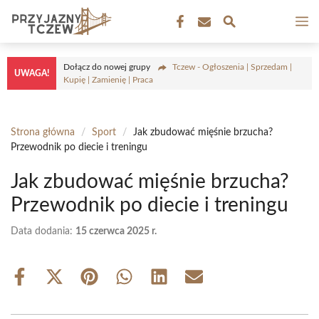
Przejdź
M
do
treści
Dołącz do nowej grupy
Tczew - Ogłoszenia | Sprzedam |
UWAGA!
Kupię | Zamienię | Praca
Strona główna
/
Sport
/
Jak zbudować mięśnie brzucha?
Przewodnik po diecie i treningu
Jak zbudować mięśnie brzucha?
Przewodnik po diecie i treningu
Data dodania:
15 czerwca 2025 r.
Share
Share
Share
Share
Share
Share
on
on
on
on
on
on
Facebook
X
Pinterest
WhatsApp
LinkedIn
Email
(Twitter)