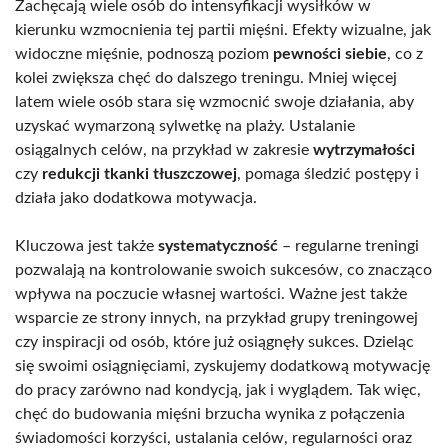
Zachęcają wiele osób do intensyfikacji wysiłków w
kierunku wzmocnienia tej partii mięśni. Efekty wizualne, jak
widoczne mięśnie, podnoszą poziom
pewności siebie
, co z
kolei zwiększa chęć do dalszego treningu. Mniej więcej
latem wiele osób stara się wzmocnić swoje działania, aby
uzyskać wymarzoną sylwetkę na plaży. Ustalanie
osiągalnych celów, na przykład w zakresie
wytrzymałości
czy
redukcji tkanki tłuszczowej
, pomaga śledzić postępy i
działa jako dodatkowa motywacja.
Kluczowa jest także
systematyczność
– regularne treningi
pozwalają na kontrolowanie swoich sukcesów, co znacząco
wpływa na poczucie własnej wartości. Ważne jest także
wsparcie ze strony innych, na przykład grupy treningowej
czy inspiracji od osób, które już osiągnęły sukces. Dzieląc
się swoimi osiągnięciami, zyskujemy dodatkową motywację
do pracy zarówno nad kondycją, jak i wyglądem. Tak więc,
chęć do budowania mięśni brzucha wynika z połączenia
świadomości korzyści, ustalania celów, regularności oraz