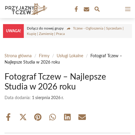
Przejdź
M
do
treści
Dołącz do nowej grupy
Tczew - Ogłoszenia | Sprzedam |
UWAGA!
Kupię | Zamienię | Praca
Strona główna
/
Firmy
/
Usługi Lokalne
/
Fotograf Tczew –
Najlepsze Studia w 2026 roku
Fotograf Tczew – Najlepsze
Studia w 2026 roku
Data dodania:
1 sierpnia 2026 r.
Share
Share
Share
Share
Share
Share
on
on
on
on
on
on
Facebook
X
Pinterest
WhatsApp
LinkedIn
Email
(Twitter)