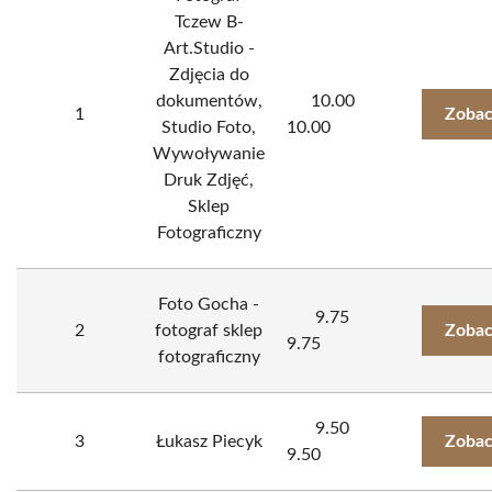
Tczew B-
Art.Studio -
Zdjęcia do
dokumentów,
10.00
1
Zobac
Studio Foto,
10.00
Wywoływanie
Druk Zdjęć,
Sklep
Fotograficzny
Foto Gocha -
9.75
2
fotograf sklep
Zobac
9.75
fotograficzny
9.50
3
Łukasz Piecyk
Zobac
9.50