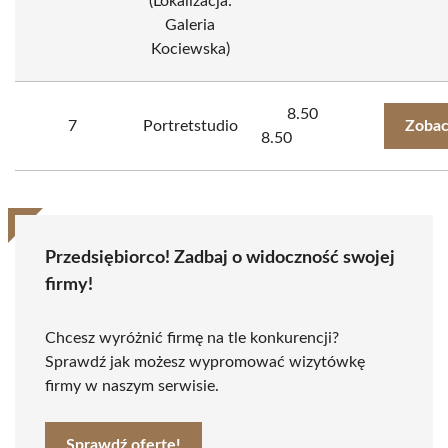
(Lokalizacja:
Galeria
Kociewska)
8.50
7
Portretstudio
Zobac
8.50
Przedsiębiorco! Zadbaj o widoczność swojej
firmy!
Chcesz wyróżnić firmę na tle konkurencji?
Sprawdź jak możesz wypromować wizytówkę
firmy w naszym serwisie.
Sprawdź ofertę!