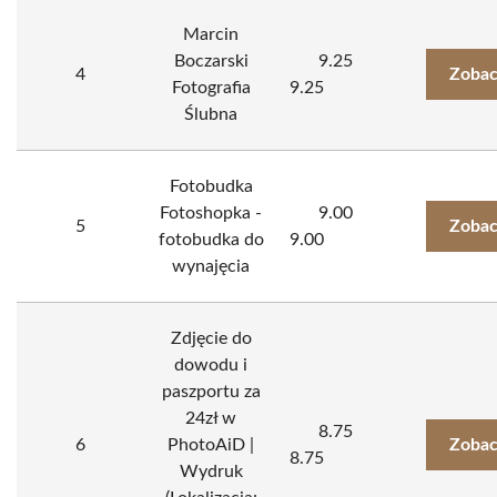
Marcin
Boczarski
9.25
4
Zobac
Fotografia
9.25
Ślubna
Fotobudka
Fotoshopka -
9.00
5
Zobac
fotobudka do
9.00
wynajęcia
Zdjęcie do
dowodu i
paszportu za
24zł w
8.75
6
PhotoAiD |
Zobac
8.75
Wydruk