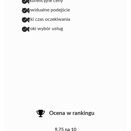
konkurencyjne ceny
indywidualne podejście
krótki czas oczekiwania
szeroki wybór usług
Ocena w rankingu
9.75 na 10