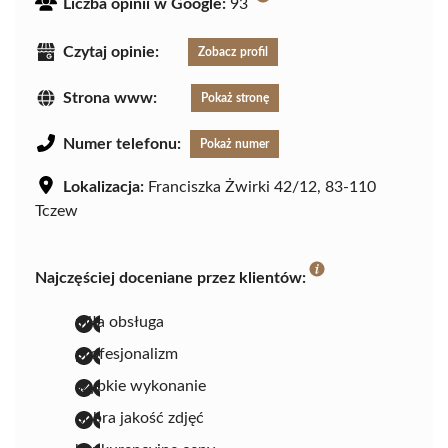
Liczba opinii w Google:
93
Czytaj opinie:
Zobacz profil
Strona www:
Pokaż stronę
Numer telefonu:
Pokaż numer
Lokalizacja:
Franciszka Żwirki 42/12, 83-110
Tczew
Najczęściej doceniane przez klientów:
miła obsługa
profesjonalizm
szybkie wykonanie
dobra jakość zdjęć