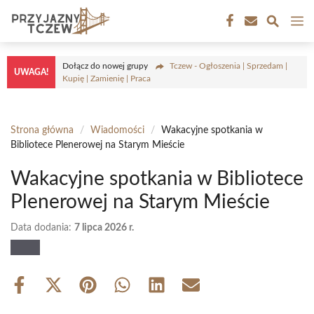
Przejdź
M
do
treści
Dołącz do nowej grupy
Tczew - Ogłoszenia | Sprzedam |
UWAGA!
Kupię | Zamienię | Praca
Strona główna
/
Wiadomości
/
Wakacyjne spotkania w
Bibliotece Plenerowej na Starym Mieście
Wakacyjne spotkania w Bibliotece
Plenerowej na Starym Mieście
Data dodania:
7 lipca 2026 r.
Share
Share
Share
Share
Share
Share
on
on
on
on
on
on
Facebook
X
Pinterest
WhatsApp
LinkedIn
Email