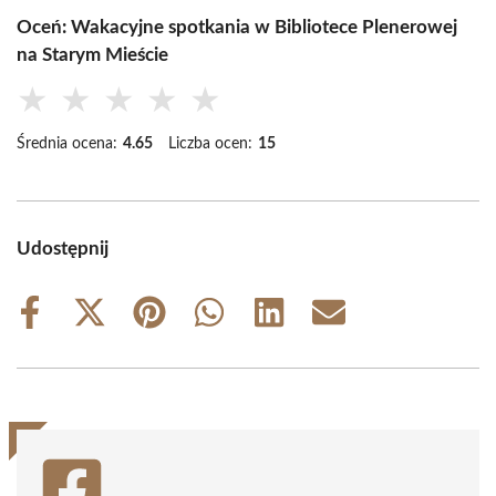
Oceń: Wakacyjne spotkania w Bibliotece Plenerowej
na Starym Mieście
★
★
★
★
★
Średnia ocena:
4.65
Liczba ocen:
15
Udostępnij
Share
Share
Share
Share
Share
Share
on
on
on
on
on
on
Facebook
X
Pinterest
WhatsApp
LinkedIn
Email
(Twitter)