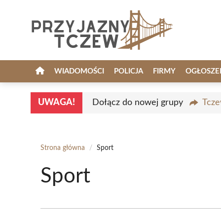
Przejdź
do
treści
WIADOMOŚCI
POLICJA
FIRMY
OGŁOSZE
UWAGA!
Dołącz do nowej grupy
Tcze
Strona główna
/
Sport
Sport