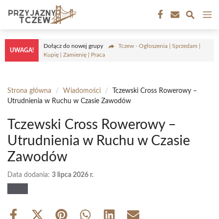
Przejdź
M
do
treści
Dołącz do nowej grupy
Tczew - Ogłoszenia | Sprzedam |
UWAGA!
Kupię | Zamienię | Praca
Strona główna
/
Wiadomości
/
Tczewski Cross Rowerowy –
Utrudnienia w Ruchu w Czasie Zawodów
Tczewski Cross Rowerowy –
Utrudnienia w Ruchu w Czasie
Zawodów
Data dodania:
3 lipca 2026 r.
Share
Share
Share
Share
Share
Share