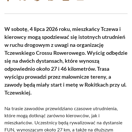
on
on
on
on
on
on
Facebook
X
Pinterest
WhatsApp
LinkedIn
Email
(Twitter)
W sobotę, 4 lipca 2026 roku, mieszkańcy Tczewa i
kierowcy mogą spodziewać się istotnych utrudnień
w ruchu drogowym z uwagi na organizację
Tczewskiego Crossu Rowerowego. Wyścig odbędzie
się na dwóch dystansach, które wynoszą
odpowiednio około 27 i 46 kilometrów. Trasa
wyścigu prowadzi przez malownicze tereny, a
zawody będą miały start i metę w Rokitkach przy ul.
Tczewskiej.
Na trasie zawodów przewidziano czasowe utrudnienia,
które mogą dotknąć zarówno kierowców, jak i
mieszkańców. Uczestnicy będą rywalizować na dystansie
FUN, wynoszącym około 27 km, a także na dłuższym