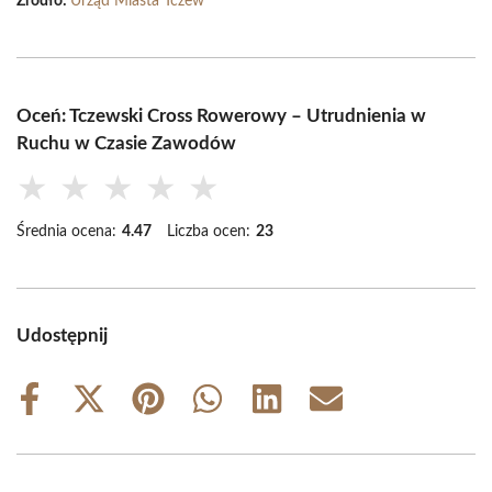
Źródło:
Urząd Miasta Tczew
Oceń: Tczewski Cross Rowerowy – Utrudnienia w
Ruchu w Czasie Zawodów
★
★
★
★
★
Średnia ocena:
4.47
Liczba ocen:
23
Udostępnij
Share
Share
Share
Share
Share
Share
on
on
on
on
on
on
Facebook
X
Pinterest
WhatsApp
LinkedIn
Email
(Twitter)