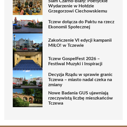
Slam Czarno-Biały: Poetyckie
Wydarzenie w Hołdzie
Grzegorzowi Ciechowskiemu
Tczew dołącza do Paktu na rzecz
Ekonomii Społecznej
Zakończenie VI edycji kampanii
MIŁO! w Tczewie
Tczew GospelFest 2026 –
Festiwal Muzyki i Inspiracji
Decyzja Rządu w sprawie granic
Tczewa – miasto nadal czeka na
zmiany
Nowe Badania GUS ujawniają
rzeczywistą liczbę mieszkańców
Tczewa