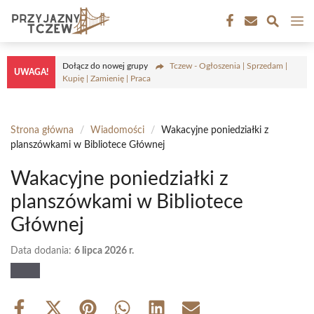
Przejdź
M
do
treści
Dołącz do nowej grupy
Tczew - Ogłoszenia | Sprzedam |
UWAGA!
Kupię | Zamienię | Praca
Strona główna
/
Wiadomości
/
Wakacyjne poniedziałki z
planszówkami w Bibliotece Głównej
Wakacyjne poniedziałki z
planszówkami w Bibliotece
Głównej
Data dodania:
6 lipca 2026 r.
Share
Share
Share
Share
Share
Share