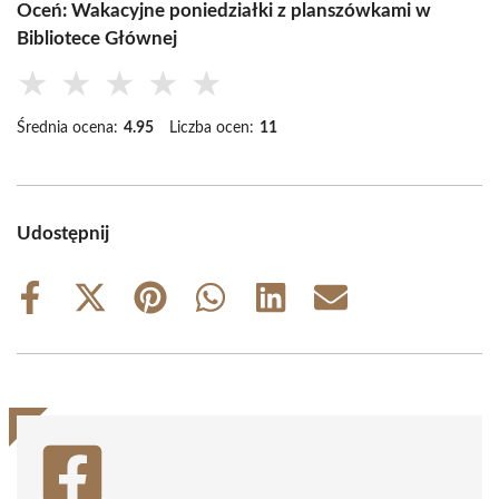
Oceń: Wakacyjne poniedziałki z planszówkami w
Bibliotece Głównej
★
★
★
★
★
Średnia ocena:
4.95
Liczba ocen:
11
Udostępnij
Share
Share
Share
Share
Share
Share
on
on
on
on
on
on
Facebook
X
Pinterest
WhatsApp
LinkedIn
Email
(Twitter)