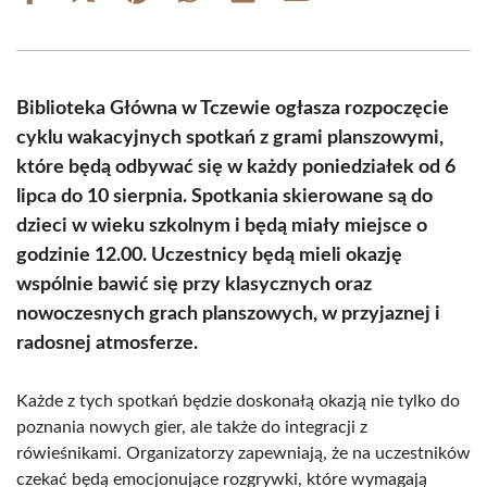
on
on
on
on
on
on
Facebook
X
Pinterest
WhatsApp
LinkedIn
Email
(Twitter)
Biblioteka Główna w Tczewie ogłasza rozpoczęcie
cyklu wakacyjnych spotkań z grami planszowymi,
które będą odbywać się w każdy poniedziałek od 6
lipca do 10 sierpnia. Spotkania skierowane są do
dzieci w wieku szkolnym i będą miały miejsce o
godzinie 12.00. Uczestnicy będą mieli okazję
wspólnie bawić się przy klasycznych oraz
nowoczesnych grach planszowych, w przyjaznej i
radosnej atmosferze.
Każde z tych spotkań będzie doskonałą okazją nie tylko do
poznania nowych gier, ale także do integracji z
rówieśnikami. Organizatorzy zapewniają, że na uczestników
czekać będą emocjonujące rozgrywki, które wymagają