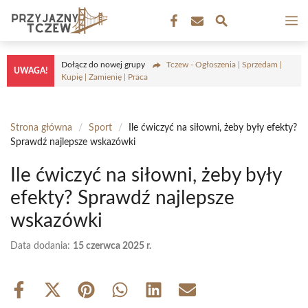
Przejdź
M
do
treści
Dołącz do nowej grupy
Tczew - Ogłoszenia | Sprzedam |
UWAGA!
Kupię | Zamienię | Praca
Strona główna
/
Sport
/
Ile ćwiczyć na siłowni, żeby były efekty?
Sprawdź najlepsze wskazówki
Ile ćwiczyć na siłowni, żeby były
efekty? Sprawdź najlepsze
wskazówki
Data dodania:
15 czerwca 2025 r.
Share
Share
Share
Share
Share
Share
on
on
on
on
on
on