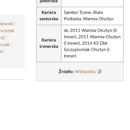
juniorska
Kariera
Sambor Tczew, Biała
seniorska
Podlaska, Warmia Olsztyn
alewski
|
nciszek
do 2011 Warmia Olsztyn (II
trener), 2011 Warmia Olsztyn
rz)
|
Kariera
(I trener), 2014 KS Dbk
czak
|
trenerska
Szczypiorniak Olsztyn (I
nt
|
trener)
Źródło:
Wikipedia