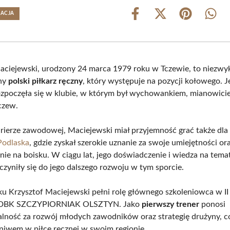
EACJA
Share
Share
Share
Shar
on
on
on
on
Facebook
X
Pinterest
What
(Twitter)
aciejewski, urodzony 24 marca 1979 roku w Tczewie, to niezwy
ny
polski piłkarz ręczny
, który występuje na pozycji kołowego. J
zpoczęła się w klubie, w którym był wychowankiem, mianowici
czew.
rierze zawodowej, Maciejewski miał przyjemność grać także dla
Podlaska
, gdzie zyskał szerokie uznanie za swoje umiejętności or
ie na boisku. W ciągu lat, jego doświadczenie i wiedza na temat
czyniły się do jego dalszego rozwoju w tym sporcie.
u Krzysztof Maciejewski pełni rolę głównego szkoleniowca w I
S DBK SZCZYPIORNIAK OLSZTYN. Jako
pierwszy trener
ponosi
lność za rozwój młodych zawodników oraz strategię drużyny, co
niwem w piłce ręcznej w swoim regionie.