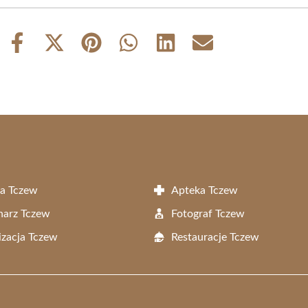
Share
Share
Share
Share
Share
Share
on
on
on
on
on
on
Facebook
X
Pinterest
WhatsApp
LinkedIn
Email
(Twitter)
a Tczew
Apteka Tczew
narz Tczew
Fotograf Tczew
zacja Tczew
Restauracje Tczew