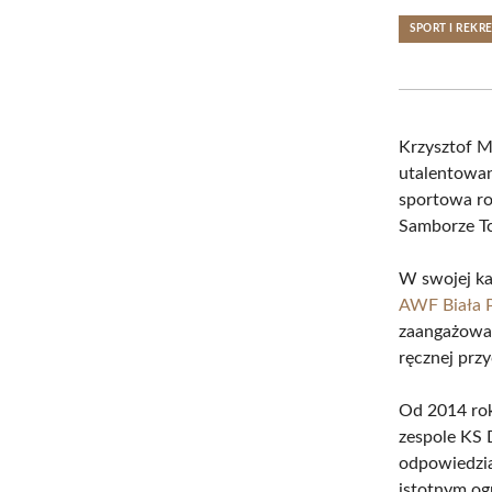
SPORT I REKR
Krzysztof M
utalentowa
sportowa ro
Samborze T
W swojej ka
AWF Biała 
zaangażowan
ręcznej przy
Od 2014 rok
zespole K
odpowiedzia
istotnym og