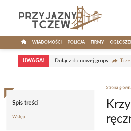
Przejdź
do
treści
WIADOMOŚCI
POLICJA
FIRMY
OGŁOSZE
UWAGA!
Dołącz do nowej grupy
Tcze
Strona główn
Krzy
Spis treści
ręcz
Wstęp