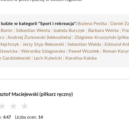
 ludzie w kategorii "Sport i rekreacja":
Bożena Pestka
|
Daniel Z
 Bonin
|
Sebastian Wenta
|
Izabela Burczyk
|
Barbara Wenta
|
Fra
cz
|
Andrzej Żurkowski (lekkoatleta)
|
Zbigniew Kruszyński (piłka
Majchrzyk
|
Jerzy Styp-Rekowski
|
Sebastian Walda
|
Edmund Ant
 Stawicka
|
Weronika Szlagowska
|
Paweł Wszołek
|
Roman Kory
z Gardzielewski
|
Lech Kulwicki
|
Karolina Kalska
ztof Maciejewski (piłkarz ręczny)
★
★
★
:
4.47
Liczba ocen:
14