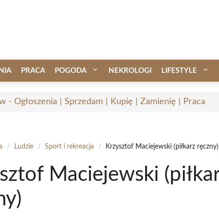
NIA
PRACA
POGODA
NEKROLOGI
LIFESTYLE
w - Ogłoszenia | Sprzedam | Kupię | Zamienię | Praca
a
/
Ludzie
/
Sport i rekreacja
/
Krzysztof Maciejewski (piłkarz ręczny)
sztof Maciejewski (piłka
ny)