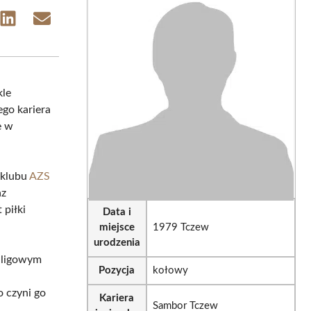
e
Share
Share
on
on
sApp
LinkedIn
Email
kle
ego kariera
e w
 klubu
AZS
az
 piłki
Data i
miejsce
1979 Tczew
urodzenia
I ligowym
Pozycja
kołowy
 czyni go
Kariera
Sambor Tczew