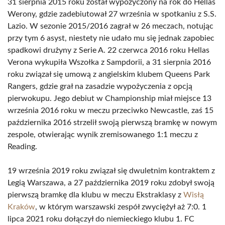
31 sierpnia 2015 roku został wypożyczony na rok do Hellas
Werony, gdzie zadebiutował 27 września w spotkaniu z S.S.
Lazio. W sezonie 2015/2016 zagrał w 26 meczach, notując
przy tym 6 asyst, niestety nie udało mu się jednak zapobiec
spadkowi drużyny z Serie A. 22 czerwca 2016 roku Hellas
Verona wykupiła Wszołka z Sampdorii, a 31 sierpnia 2016
roku związał się umową z angielskim klubem Queens Park
Rangers, gdzie grał na zasadzie wypożyczenia z opcją
pierwokupu. Jego debiut w Championship miał miejsce 13
września 2016 roku w meczu przeciwko Newcastle, zaś 15
października 2016 strzelił swoją pierwszą bramkę w nowym
zespole, otwierając wynik zremisowanego 1:1 meczu z
Reading.
19 września 2019 roku związał się dwuletnim kontraktem z
Legią Warszawa, a 27 października 2019 roku zdobył swoją
pierwszą bramkę dla klubu w meczu Ekstraklasy z
Wisłą
Kraków
, w którym warszawski zespół zwyciężył aż 7:0. 1
lipca 2021 roku dołączył do niemieckiego klubu 1. FC