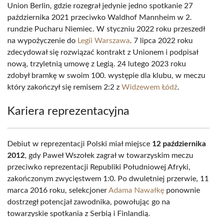
Union Berlin, gdzie rozegrał jedynie jedno spotkanie 27
października 2021 przeciwko Waldhof Mannheim w 2.
rundzie Pucharu Niemiec. W styczniu 2022 roku przeszedł
na wypożyczenie do
Legii Warszawa
. 7 lipca 2022 roku
zdecydował się rozwiązać kontrakt z Unionem i podpisał
nową, trzyletnią umowę z Legią. 24 lutego 2023 roku
zdobył bramkę w swoim 100. występie dla klubu, w meczu
który zakończył się remisem 2:2 z
Widzewem Łódź
.
Kariera reprezentacyjna
Debiut w reprezentacji Polski miał miejsce
12 października
2012
, gdy Paweł Wszołek zagrał w towarzyskim meczu
przeciwko reprezentacji Republiki Południowej Afryki,
zakończonym zwycięstwem 1:0. Po dwuletniej przerwie, 11
marca 2016 roku, selekcjoner
Adama Nawałkę
ponownie
dostrzegł potencjał zawodnika, powołując go na
towarzyskie spotkania z Serbią i Finlandią.