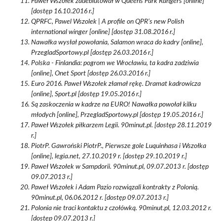
Paweł Wszołek zadebiutował w Queens Park Rangers [online]
[dostęp 16.10.2016 r.]
QPRFC, Pawel Wszolek | A profile on QPR’s new Polish
international winger [online] [dostęp 31.08.2016 r.]
Nawałka wysłał powołania, Salamon wraca do kadry [online],
PrzegladSportowy.pl [dostęp 26.03.2016 r.]
Polska - Finlandia: pogrom we Wrocławiu, ta kadra zadziwia
[online], Onet Sport [dostęp 26.03.2016 r.]
Euro 2016. Paweł Wszołek złamał rękę. Dramat kadrowicza
[online], Sport.pl [dostęp 19.05.2016 r.]
Są zaskoczenia w kadrze na EURO! Nawałka powołał kilku
młodych [online], PrzegladSportowy.pl [dostęp 19.05.2016 r.]
Paweł Wszołek piłkarzem Legii. 90minut.pl. [dostęp 28.11.2019
r.]
PiotrP. Gawroński PiotrP., Pierwsze gole Luquinhasa i Wszołka
[online], legia.net, 27.10.2019 r. [dostęp 29.10.2019 r.]
Paweł Wszołek w Sampdorii. 90minut.pl, 09.07.2013 r. [dostęp
09.07.2013 r.]
Paweł Wszołek i Adam Pazio rozwiązali kontrakty z Polonią.
90minut.pl, 06.06.2012 r. [dostęp 09.07.2013 r.]
Polonia nie traci kontaktu z czołówką. 90minut.pl, 12.03.2012 r.
[dostęp 09.07.2013 r.]