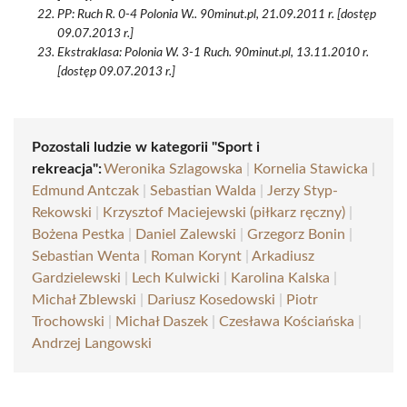
PP: Ruch R. 0-4 Polonia W.. 90minut.pl, 21.09.2011 r. [dostęp
09.07.2013 r.]
Ekstraklasa: Polonia W. 3-1 Ruch. 90minut.pl, 13.11.2010 r.
[dostęp 09.07.2013 r.]
Pozostali ludzie w kategorii "Sport i
rekreacja":
Weronika Szlagowska
|
Kornelia Stawicka
|
Edmund Antczak
|
Sebastian Walda
|
Jerzy Styp-
Rekowski
|
Krzysztof Maciejewski (piłkarz ręczny)
|
Bożena Pestka
|
Daniel Zalewski
|
Grzegorz Bonin
|
Sebastian Wenta
|
Roman Korynt
|
Arkadiusz
Gardzielewski
|
Lech Kulwicki
|
Karolina Kalska
|
Michał Zblewski
|
Dariusz Kosedowski
|
Piotr
Trochowski
|
Michał Daszek
|
Czesława Kościańska
|
Andrzej Langowski