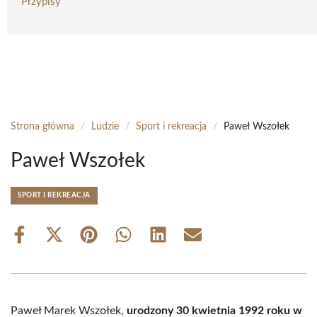
Przypisy
Strona główna
/
Ludzie
/
Sport i rekreacja
/
Paweł Wszołek
Paweł Wszołek
SPORT I REKREACJA
Share
Share
Share
Share
Share
Share
on
on
on
on
on
on
Facebook
X
Pinterest
WhatsApp
LinkedIn
Email
(Twitter)
Paweł Marek Wszołek,
urodzony 30 kwietnia 1992 roku w