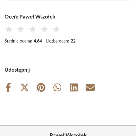
Oceń: Paweł Wszołek
★
★
★
★
★
Średnia ocena:
4.64
Liczba ocen:
22
Udostępnij
Share
Share
Share
Share
Share
Share
on
on
on
on
on
on
Facebook
X
Pinterest
WhatsApp
LinkedIn
Email
(Twitter)
Paweł Wszołek