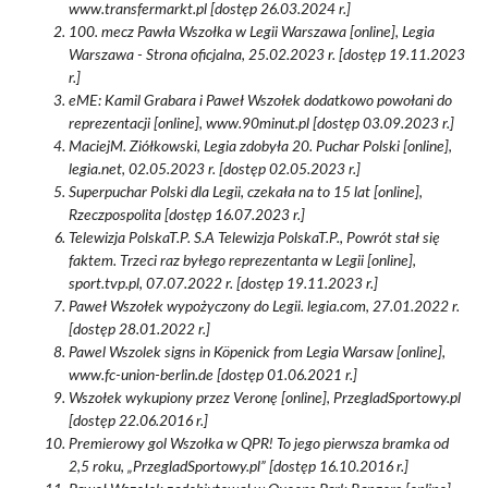
www.transfermarkt.pl [dostęp 26.03.2024 r.]
100. mecz Pawła Wszołka w Legii Warszawa [online], Legia
Warszawa - Strona oficjalna, 25.02.2023 r. [dostęp 19.11.2023
r.]
eME: Kamil Grabara i Paweł Wszołek dodatkowo powołani do
reprezentacji [online], www.90minut.pl [dostęp 03.09.2023 r.]
MaciejM. Ziółkowski, Legia zdobyła 20. Puchar Polski [online],
legia.net, 02.05.2023 r. [dostęp 02.05.2023 r.]
Superpuchar Polski dla Legii, czekała na to 15 lat [online],
Rzeczpospolita [dostęp 16.07.2023 r.]
Telewizja PolskaT.P. S.A Telewizja PolskaT.P., Powrót stał się
faktem. Trzeci raz byłego reprezentanta w Legii [online],
sport.tvp.pl, 07.07.2022 r. [dostęp 19.11.2023 r.]
Paweł Wszołek wypożyczony do Legii. legia.com, 27.01.2022 r.
[dostęp 28.01.2022 r.]
Pawel Wszolek signs in Köpenick from Legia Warsaw [online],
www.fc-union-berlin.de [dostęp 01.06.2021 r.]
Wszołek wykupiony przez Veronę [online], PrzegladSportowy.pl
[dostęp 22.06.2016 r.]
Premierowy gol Wszołka w QPR! To jego pierwsza bramka od
2,5 roku, „PrzegladSportowy.pl” [dostęp 16.10.2016 r.]