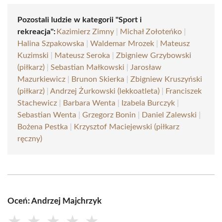
Pozostali ludzie w kategorii "Sport i
rekreacja":
Kazimierz Zimny
|
Michał Zołoteńko
|
Halina Szpakowska
|
Waldemar Mrozek
|
Mateusz
Kuzimski
|
Mateusz Seroka
|
Zbigniew Grzybowski
(piłkarz)
|
Sebastian Małkowski
|
Jarosław
Mazurkiewicz
|
Brunon Skierka
|
Zbigniew Kruszyński
(piłkarz)
|
Andrzej Żurkowski (lekkoatleta)
|
Franciszek
Stachewicz
|
Barbara Wenta
|
Izabela Burczyk
|
Sebastian Wenta
|
Grzegorz Bonin
|
Daniel Zalewski
|
Bożena Pestka
|
Krzysztof Maciejewski (piłkarz
ręczny)
Oceń: Andrzej Majchrzyk
★
★
★
★
★