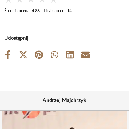
Średnia ocena:
4.88
Liczba ocen:
14
Udostępnij
Share
Share
Share
Share
Share
Share
on
on
on
on
on
on
Facebook
X
Pinterest
WhatsApp
LinkedIn
Email
(Twitter)
Andrzej Majchrzyk