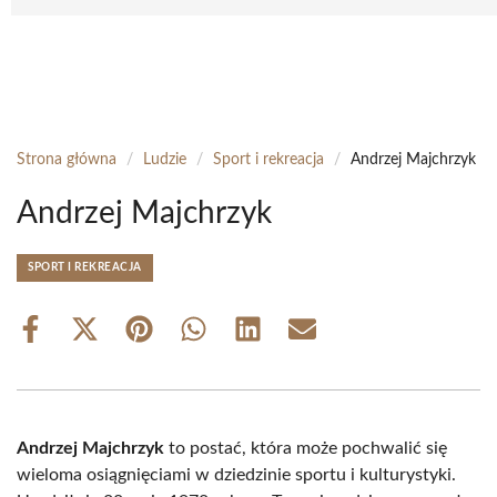
Strona główna
/
Ludzie
/
Sport i rekreacja
/
Andrzej Majchrzyk
Andrzej Majchrzyk
SPORT I REKREACJA
Share
Share
Share
Share
Share
Share
on
on
on
on
on
on
Facebook
X
Pinterest
WhatsApp
LinkedIn
Email
(Twitter)
Andrzej Majchrzyk
to postać, która może pochwalić się
wieloma osiągnięciami w dziedzinie sportu i kulturystyki.