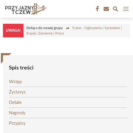
Przejdź
M
do
treści
Dołącz do nowej grupy
Tczew - Ogłoszenia | Sprzedam |
UWAGA!
Kupię | Zamienię | Praca
Spis treści
Wstęp
Życiorys
Detale
Nagrody
Przypisy