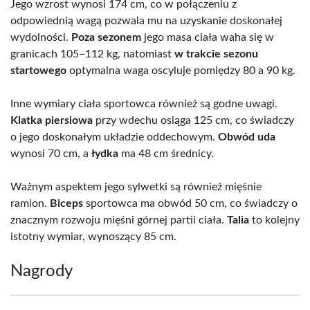
Jego wzrost wynosi 174 cm, co w połączeniu z
odpowiednią wagą pozwala mu na uzyskanie doskonałej
wydolności.
Poza sezonem
jego masa ciała waha się w
granicach 105–112 kg, natomiast
w trakcie sezonu
startowego
optymalna waga oscyluje pomiędzy 80 a 90 kg.
Inne wymiary ciała sportowca również są godne uwagi.
Klatka piersiowa
przy wdechu osiąga 125 cm, co świadczy
o jego doskonałym układzie oddechowym.
Obwód uda
wynosi 70 cm, a
łydka
ma 48 cm średnicy.
Ważnym aspektem jego sylwetki są również mięśnie
ramion.
Biceps
sportowca ma obwód 50 cm, co świadczy o
znacznym rozwoju mięśni górnej partii ciała.
Talia
to kolejny
istotny wymiar, wynoszący 85 cm.
Nagrody