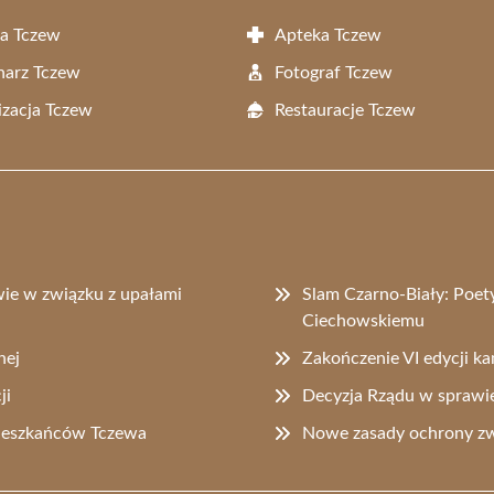
a Tczew
Apteka Tczew
narz Tczew
Fotograf Tczew
zacja Tczew
Restauracje Tczew
ie w związku z upałami
Slam Czarno-Biały: Poe
Ciechowskiemu
nej
Zakończenie VI edycji k
ji
Decyzja Rządu w sprawie
mieszkańców Tczewa
Nowe zasady ochrony zw