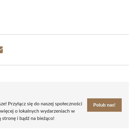
Share
on
Email
sze! Przyłącz się do naszej społeczności
Polub nas!
 więcej o lokalnych wydarzeniach w
ą stronę i bądź na bieżąco!