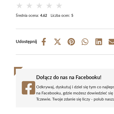
★
★
★
★
★
Średnia ocena:
4.62
Liczba ocen:
5
Udostępnij
Share
Share
Share
Share
Share
on
on
on
on
on
Facebook
X
Pinterest
WhatsApp
LinkedIn
(Twitter)
Dołącz do nas na Facebooku!
Odkrywaj, dyskutuj i dziel się tym co najlep
na Facebooku, gdzie możesz dowiedzieć się
Tczewie. Twoje zdanie się liczy - polub nasz