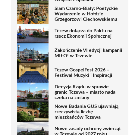
Slam Czarno-Biały: Poetyckie
Wydarzenie w Hołdzie
Grzegorzowi Ciechowskiemu
Tczew dołącza do Paktu na
rzecz Ekonomii Społecznej
Zakończenie VI edycji kampanii
MIŁO! w Tczewie
Tczew GospelFest 2026 –
Festiwal Muzyki i Inspiracji
Decyzja Rządu w sprawie
granic Tczewa – miasto nadal
czeka na zmiany
Nowe Badania GUS ujawniają
rzeczywistą liczbę
mieszkańców Tczewa
Nowe zasady ochrony zwierząt
w Tczewie od 2027 roku