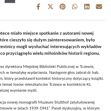
Share
Share
Share
Share
Share
Share
on
on
on
on
on
on
Facebook
X
Pinterest
WhatsApp
LinkedIn
Email
(Twitter)
iotece miało miejsce spotkanie z autorami nowej
które cieszyło się dużym zainteresowaniem, było
estnicy mogli wysłuchać interesujących wykładów
, co przyciągnęło wielu miłośników historii regionu.
z dyrektora Miejskiej Biblioteki Publicznej w Tczewie,
 w tematykę wydarzenia. Następnie głos zabrał dr hab.
 który przedstawił kontekst historyczny dotyczący książki.
na temat losów mieszkańców Tczewa w kontekście KL
lszej wymianie myśli.
acja nowej monografii Muzeum Stutthof zatytułowanej
ęźniowie w latach 1939-1941”. Panel dyskusyjny, w którym