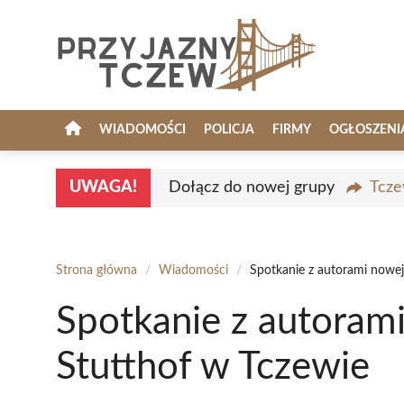
Przejdź
do
treści
WIADOMOŚCI
POLICJA
FIRMY
OGŁOSZENI
UWAGA!
Dołącz do nowej grupy
Tcze
Strona główna
/
Wiadomości
/
Spotkanie z autorami nowej
Spotkanie z autorami
Stutthof w Tczewie