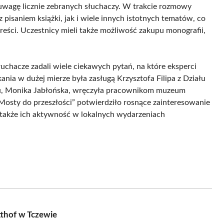
ął uwagę licznie zebranych słuchaczy. W trakcie rozmowy
pisaniem książki, jak i wiele innych istotnych tematów, co
eści. Uczestnicy mieli także możliwość zakupu monografii,
łuchacze zadali wiele ciekawych pytań, na które eksperci
ania w dużej mierze była zasługą Krzysztofa Filipa z Działu
iału, Monika Jabłońska, wręczyła pracownikom muzeum
„Mosty do przeszłości” potwierdziło rosnące zainteresowanie
 także ich aktywność w lokalnych wydarzeniach
tthof w Tczewie