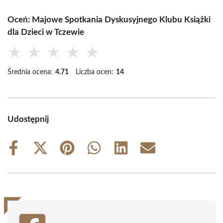
Oceń: Majowe Spotkania Dyskusyjnego Klubu Książki
dla Dzieci w Tczewie
★
★
★
★
★
Średnia ocena:
4.71
Liczba ocen:
14
Udostępnij
Share
Share
Share
Share
Share
Share
on
on
on
on
on
on
Facebook
X
Pinterest
WhatsApp
LinkedIn
Email
(Twitter)