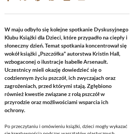
on
on
on
on
on
on
Facebook
X
Pinterest
WhatsApp
LinkedIn
Email
(Twitter)
W maju odbyło się kolejne spotkanie Dyskusyjnego
Klubu Książki dla Dzieci, które przypadło na ciepły i
słoneczny dzień. Temat spotkania koncentrował się
wokół książki „Pszczółka” autorstwa Kristin Hall,
wzbogaconej o ilustracje Isabelle Arsenault.
Uczestnicy mieli okazję dowiedzieć się o
codziennym życiu pszczół, ich zwyczajach oraz
zagrożeniach, przed którymi stają. Zgłębiono
również kwestie związane z rolą pszczół w
przyrodzie oraz możliwościami wsparcia ich
ochrony.
Po przeczytaniu i omówieniu książki, dzieci mogły wykazać
się kreatywnością podczas warsztatów plastycznych.