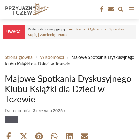
Przejdź
M
do
treści
Dołącz do nowej grupy
Tczew - Ogłoszenia | Sprzedam |
UWAGA!
Kupię | Zamienię | Praca
Strona główna
/
Wiadomości
/
Majowe Spotkania Dyskusyjnego
Klubu Książki dla Dzieci w Tczewie
Majowe Spotkania Dyskusyjnego
Klubu Książki dla Dzieci w
Tczewie
Data dodania:
3 czerwca 2026 r.
Share
Share
Share
Share
Share
Share