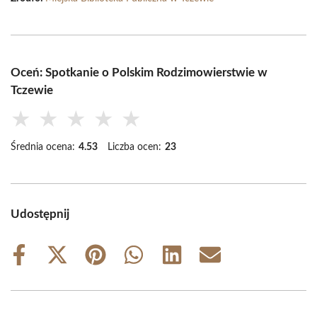
Oceń: Spotkanie o Polskim Rodzimowierstwie w
Tczewie
★
★
★
★
★
Średnia ocena:
4.53
Liczba ocen:
23
Udostępnij
Share
Share
Share
Share
Share
Share
on
on
on
on
on
on
Facebook
X
Pinterest
WhatsApp
LinkedIn
Email
(Twitter)