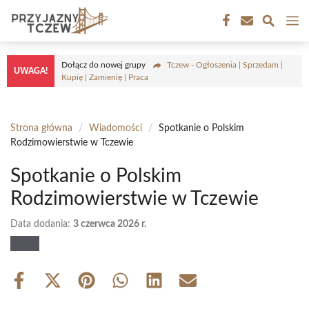
Przejdź
M
do
treści
Dołącz do nowej grupy
Tczew - Ogłoszenia | Sprzedam |
UWAGA!
Kupię | Zamienię | Praca
Strona główna
/
Wiadomości
/
Spotkanie o Polskim
Rodzimowierstwie w Tczewie
Spotkanie o Polskim
Rodzimowierstwie w Tczewie
Data dodania:
3 czerwca 2026 r.
Share
Share
Share
Share
Share
Share
on
on
on
on
on
on
Facebook
X
Pinterest
WhatsApp
LinkedIn
Email