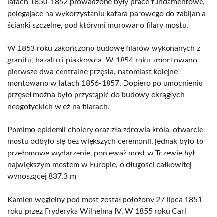
latach 1850-1852 prowadzone były prace fundamentowe,
polegające na wykorzystaniu kafara parowego do zabijania
ścianki szczelne, pod którymi murowano filary mostu.
W 1853 roku zakończono budowę filarów wykonanych z
granitu, bazaltu i piaskowca. W 1854 roku zmontowano
pierwsze dwa centralne przęsła, natomiast kolejne
montowano w latach 1856-1857. Dopiero po umocnieniu
przęseł można było przystąpić do budowy okrągłych
neogotyckich wież na filarach.
Pomimo epidemii cholery oraz zła zdrowia króla, otwarcie
mostu odbyło się bez większych ceremonii, jednak było to
przełomowe wydarzenie, ponieważ most w Tczewie był
największym mostem w Europie, o długości całkowitej
wynoszącej 837,3 m.
Kamień węgielny pod most został położony 27 lipca 1851
roku przez Fryderyka Wilhelma IV. W 1855 roku Carl