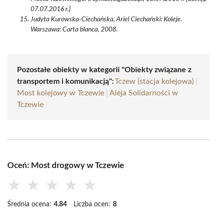
07.07.2016 r.]
Judyta Kurowska-Ciechańska, Ariel Ciechański: Koleje.
Warszawa: Carta blanca, 2008.
Pozostałe obiekty w kategorii "Obiekty związane z
transportem i komunikacją":
Tczew (stacja kolejowa)
|
Most kolejowy w Tczewie
|
Aleja Solidarności w
Tczewie
Oceń: Most drogowy w Tczewie
★
★
★
★
★
Średnia ocena:
4.84
Liczba ocen:
8