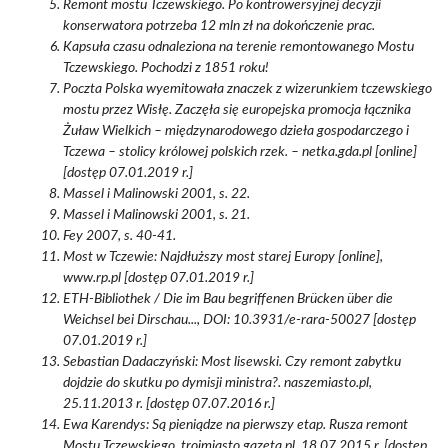
Remont mostu Tczewskiego. Po kontrowersyjnej decyzji
konserwatora potrzeba 12 mln zł na dokończenie prac.
Kapsuła czasu odnaleziona na terenie remontowanego Mostu
Tczewskiego. Pochodzi z 1851 roku!
Poczta Polska wyemitowała znaczek z wizerunkiem tczewskiego
mostu przez Wisłę. Zaczęła się europejska promocja łącznika
Żuław Wielkich – międzynarodowego dzieła gospodarczego i
Tczewa – stolicy królowej polskich rzek. – netka.gda.pl [online]
[dostęp 07.01.2019 r.]
Massel i Malinowski 2001, s. 22.
Massel i Malinowski 2001, s. 21.
Fey 2007, s. 40-41.
Most w Tczewie: Najdłuższy most starej Europy [online],
www.rp.pl [dostęp 07.01.2019 r.]
ETH-Bibliothek / Die im Bau begriffenen Brücken über die
Weichsel bei Dirschau..., DOI: 10.3931/e-rara-50027 [dostęp
07.01.2019 r.]
Sebastian Dadaczyński: Most lisewski. Czy remont zabytku
dojdzie do skutku po dymisji ministra?. naszemiasto.pl,
25.11.2013 r. [dostęp 07.07.2016 r.]
Ewa Karendys: Są pieniądze na pierwszy etap. Rusza remont
Mostu Tczewskiego. trojmiasto.gazeta.pl, 18.07.2015 r. [dostęp