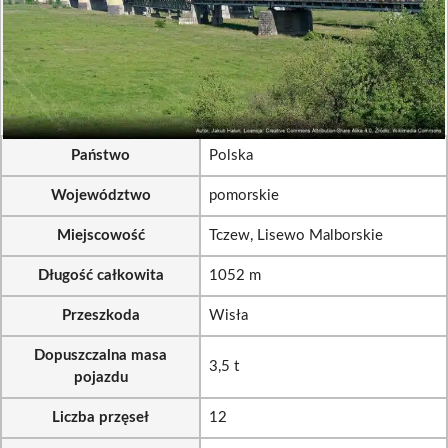
Państwo
Polska
Województwo
pomorskie
Miejscowość
Tczew, Lisewo Malborskie
Długość całkowita
1052 m
Przeszkoda
Wisła
Dopuszczalna masa
3,5 t
pojazdu
Liczba przęseł
12