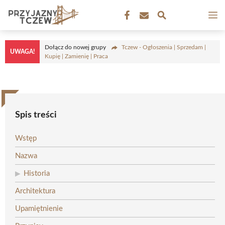
Przejdź
M
do
treści
Dołącz do nowej grupy
Tczew - Ogłoszenia | Sprzedam |
UWAGA!
Kupię | Zamienię | Praca
Spis treści
Wstęp
Nazwa
Historia
Architektura
Upamiętnienie