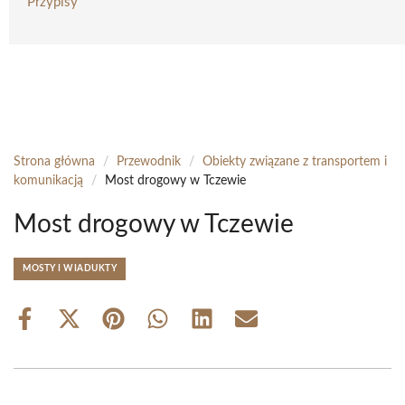
Przypisy
Strona główna
/
Przewodnik
/
Obiekty związane z transportem i
komunikacją
/
Most drogowy w Tczewie
Most drogowy w Tczewie
MOSTY I WIADUKTY
Share
Share
Share
Share
Share
Share
on
on
on
on
on
on
Facebook
X
Pinterest
WhatsApp
LinkedIn
Email
(Twitter)