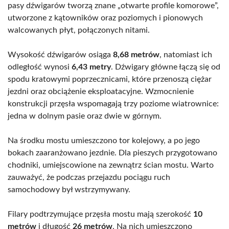
pasy dźwigarów tworzą znane „otwarte profile komorowe”,
utworzone z kątowników oraz poziomych i pionowych
walcowanych płyt, połączonych nitami.
Wysokość dźwigarów osiąga
8,68 metrów
, natomiast ich
odległość wynosi
6,43 metry
. Dźwigary główne łączą się od
spodu kratowymi poprzecznicami, które przenoszą ciężar
jezdni oraz obciążenie eksploatacyjne. Wzmocnienie
konstrukcji przęsła wspomagają trzy poziome wiatrownice:
jedna w dolnym pasie oraz dwie w górnym.
Na środku mostu umieszczono tor kolejowy, a po jego
bokach zaaranżowano jezdnie. Dla pieszych przygotowano
chodniki, umiejscowione na zewnątrz ścian mostu. Warto
zauważyć, że podczas przejazdu pociągu ruch
samochodowy był wstrzymywany.
Filary podtrzymujące przęsła mostu mają szerokość
10
metrów
i długość
26 metrów
. Na nich umieszczono