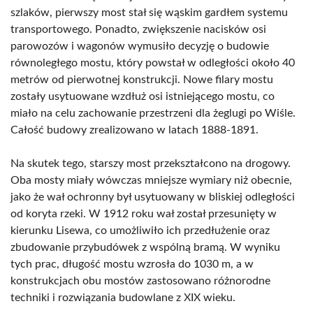
szlaków, pierwszy most stał się wąskim gardłem systemu
transportowego. Ponadto, zwiększenie nacisków osi
parowozów i wagonów wymusiło decyzję o budowie
równoległego mostu, który powstał w odległości około 40
metrów od pierwotnej konstrukcji. Nowe filary mostu
zostały usytuowane wzdłuż osi istniejącego mostu, co
miało na celu zachowanie przestrzeni dla żeglugi po Wiśle.
Całość budowy zrealizowano w latach 1888-1891.
Na skutek tego, starszy most przekształcono na drogowy.
Oba mosty miały wówczas mniejsze wymiary niż obecnie,
jako że wał ochronny był usytuowany w bliskiej odległości
od koryta rzeki. W 1912 roku wał został przesunięty w
kierunku Lisewa, co umożliwiło ich przedłużenie oraz
zbudowanie przybudówek z wspólną bramą. W wyniku
tych prac, długość mostu wzrosła do 1030 m, a w
konstrukcjach obu mostów zastosowano różnorodne
techniki i rozwiązania budowlane z XIX wieku.