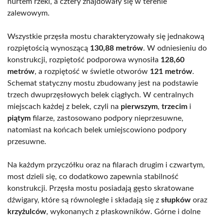
nurtem rzeki, a cztery znajdowały się w terenie
zalewowym.
Wszystkie przęsła mostu charakteryzowały się jednakową
rozpiętością wynoszącą
130,88 metrów
. W odniesieniu do
konstrukcji, rozpiętość podporowa wynosiła
128,60
metrów
, a rozpiętość w świetle otworów
121 metrów
.
Schemat statyczny mostu zbudowany jest na podstawie
trzech dwuprzęsłowych belek ciągłych. W centralnych
miejscach każdej z belek, czyli na
pierwszym
,
trzecim
i
piątym
filarze, zastosowano podpory nieprzesuwne,
natomiast na końcach belek umiejscowiono podpory
przesuwne.
Na każdym przyczółku oraz na filarach drugim i czwartym,
most dzieli się, co dodatkowo zapewnia stabilność
konstrukcji. Przęsła mostu posiadają gęsto skratowane
dźwigary, które są równoległe i składają się z
słupków
oraz
krzyżulców
, wykonanych z płaskowników. Górne i dolne