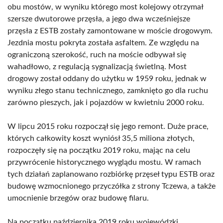
obu mostów, w wyniku którego most kolejowy otrzymał
szersze dwutorowe przęsła, a jego dwa wcześniejsze
przęsła z ESTB zostały zamontowane w moście drogowym.
Jezdnia mostu pokryta została asfaltem. Ze względu na
ograniczoną szerokość, ruch na moście odbywał się
wahadłowo, z regulacją sygnalizacją świetlną. Most
drogowy został oddany do użytku w 1959 roku, jednak w
wyniku złego stanu technicznego, zamknięto go dla ruchu
zarówno pieszych, jak i pojazdów w kwietniu 2000 roku.
W lipcu 2015 roku rozpoczął się jego remont. Duże prace,
których całkowity koszt wyniósł 35,5 miliona złotych,
rozpoczęły się na początku 2019 roku, mając na celu
przywrócenie historycznego wyglądu mostu. W ramach
tych działań zaplanowano rozbiórkę przęseł typu ESTB oraz
budowę wzmocnionego przyczółka z strony Tczewa, a także
umocnienie brzegów oraz budowę filaru.
Na początku października 2019 roku wojewódzki