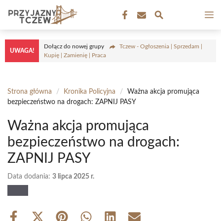
Przejdź
M
do
treści
Dołącz do nowej grupy
Tczew - Ogłoszenia | Sprzedam |
UWAGA!
Kupię | Zamienię | Praca
Strona główna
/
Kronika Policyjna
/
Ważna akcja promująca
bezpieczeństwo na drogach: ZAPNIJ PASY
Ważna akcja promująca
bezpieczeństwo na drogach:
ZAPNIJ PASY
Data dodania:
3 lipca 2025 r.
Share
Share
Share
Share
Share
Share