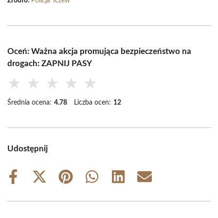
Źródło:
Policja Tczew
Oceń: Ważna akcja promująca bezpieczeństwo na
drogach: ZAPNIJ PASY
★
★
★
★
★
Średnia ocena:
4.78
Liczba ocen:
12
Udostępnij
Share
Share
Share
Share
Share
Share
on
on
on
on
on
on
Facebook
X
Pinterest
WhatsApp
LinkedIn
Email
(Twitter)