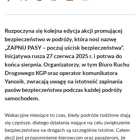
on
on
on
on
on
on
Facebook
X
Pinterest
WhatsApp
LinkedIn
Email
(Twitter)
Rozpoczyna się kolejna edycja akcji promującej
bezpieczeństwo w podróży, która nosi nazwę
„ZAPNIJ PASY – poczuj uścisk bezpieczeństwa”.
Inicjatywa rusza 27 czerwca 2025 r. i potrwa do
końca sierpnia. Organizatorzy, w tym Biuro Ruchu
Drogowego KGP oraz operator komunikatora
Yanosik, zwracają uwagę na istotność zapinania
pasów bezpieczeństwa podczas każdej podróży
samochodem.
Wakacyjne miesiące to czas, kiedy podróże rodzinne stają
się częstsze, dlatego działania mające na celu zwiększenie
bezpieczeństwa na drogach są szczególnie istotne. Celem
akcji jest przypomnienie kierowcom oraz pasażerom, że