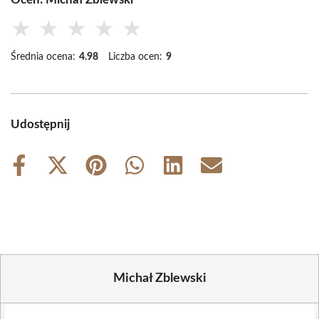
★
★
★
★
★
Średnia ocena:
4.98
Liczba ocen:
9
Udostępnij
Share
Share
Share
Share
Share
Share
on
on
on
on
on
on
Facebook
X
Pinterest
WhatsApp
LinkedIn
Email
(Twitter)
Michał Zblewski