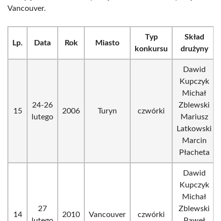
Vancouver.
Typ
Skład
Lp.
Data
Rok
Miasto
konkursu
drużyny
Dawid
Kupczyk
Michał
24-26
Zblewski
15
2006
Turyn
czwórki
lutego
Mariusz
Latkowski
Marcin
Płacheta
Dawid
Kupczyk
Michał
27
Zblewski
14
2010
Vancouver
czwórki
lutego
Paweł