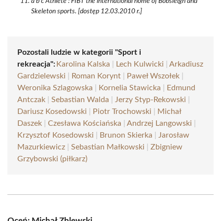
a b c Athlete : FIBT the international home of Bobsleigh and
Skeleton sports. [dostęp 12.03.2010 r.]
Pozostali ludzie w kategorii "Sport i
rekreacja":
Karolina Kalska
|
Lech Kulwicki
|
Arkadiusz
Gardzielewski
|
Roman Korynt
|
Paweł Wszołek
|
Weronika Szlagowska
|
Kornelia Stawicka
|
Edmund
Antczak
|
Sebastian Walda
|
Jerzy Styp-Rekowski
|
Dariusz Kosedowski
|
Piotr Trochowski
|
Michał
Daszek
|
Czesława Kościańska
|
Andrzej Langowski
|
Krzysztof Kosedowski
|
Brunon Skierka
|
Jarosław
Mazurkiewicz
|
Sebastian Małkowski
|
Zbigniew
Grzybowski (piłkarz)
Oceń: Michał Zblewski