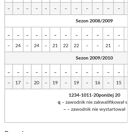
–
–
–
–
–
–
–
–
–
–
–
–
–
Sezon 2008/2009
_
_
_
_
_
_
_
_
_
_
_
_
_
–
24
–
24
–
21
22
22
–
–
21
–
–
Sezon 2009/2010
_
_
_
_
_
_
_
_
_
_
_
_
_
–
17
–
20
–
19
–
19
–
16
–
15
–
1
2
3
4-10
11-20
poniżej 20
q
– zawodnik nie zakwalifikował się
–
– zawodnik nie wystartował