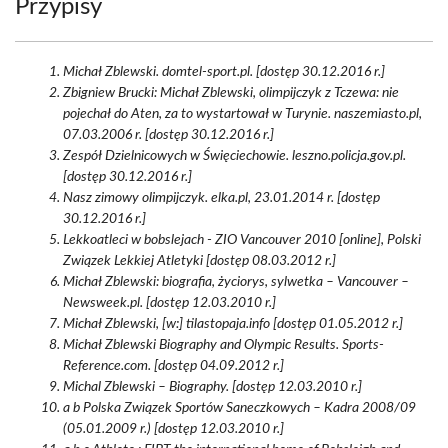
Przypisy
Michał Zblewski. domtel-sport.pl. [dostęp 30.12.2016 r.]
Zbigniew Brucki: Michał Zblewski, olimpijczyk z Tczewa: nie
pojechał do Aten, za to wystartował w Turynie. naszemiasto.pl,
07.03.2006 r. [dostęp 30.12.2016 r.]
Zespół Dzielnicowych w Święciechowie. leszno.policja.gov.pl.
[dostęp 30.12.2016 r.]
Nasz zimowy olimpijczyk. elka.pl, 23.01.2014 r. [dostęp
30.12.2016 r.]
Lekkoatleci w bobslejach - ZIO Vancouver 2010 [online], Polski
Związek Lekkiej Atletyki [dostęp 08.03.2012 r.]
Michał Zblewski: biografia, życiorys, sylwetka – Vancouver –
Newsweek.pl. [dostęp 12.03.2010 r.]
Michał Zblewski, [w:] tilastopaja.info [dostęp 01.05.2012 r.]
Michał Zblewski Biography and Olympic Results. Sports-
Reference.com. [dostęp 04.09.2012 r.]
Michal Zblewski – Biography. [dostęp 12.03.2010 r.]
a b Polska Związek Sportów Saneczkowych – Kadra 2008/09
(05.01.2009 r.) [dostęp 12.03.2010 r.]