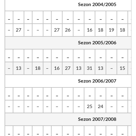
Sezon 2004/2005
_
_
_
_
_
_
_
_
_
_
_
_
_
–
27
–
–
–
27
26
–
16
18
19
18
–
Sezon 2005/2006
_
_
_
_
_
_
_
_
_
_
_
_
_
–
13
–
18
–
16
27
13
31
13
–
15
–
Sezon 2006/2007
_
_
_
_
_
_
_
_
_
_
_
_
_
–
–
–
–
–
–
–
–
25
24
–
–
–
Sezon 2007/2008
_
_
_
_
_
_
_
_
_
_
_
_
_