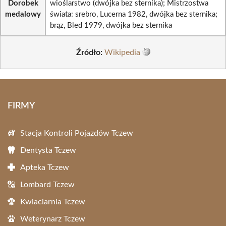
Dorobek
wioślarstwo (dwójka bez sternika); Mistrzostwa
medalowy
świata: srebro, Lucerna 1982, dwójka bez sternika;
brąz, Bled 1979, dwójka bez sternika
Źródło:
Wikipedia
FIRMY
Stacja Kontroli Pojazdów Tczew
Dentysta Tczew
Apteka Tczew
Lombard Tczew
Kwiaciarnia Tczew
Weterynarz Tczew