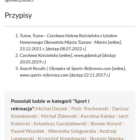
społeczności.
Przypisy
Tczew, Tczew - Czesława Helena Kościańska z tytułem
Honorowego Obywatela Miasta Tczewa - Miasto [online],
23.12.2021 r. [dostęp 08.07.2022 r.]
Czesława Kościańska [online], www.gdansk.pl [dostęp
20.05.2019 r.]
Search Results | Olympics at Sports-Reference.com [online],
www.sports-reference.com [dostęp 22.11.2017 r.]
Pozostali ludzie w kategorii "Sport i
rekreacja":
Michał Daszek
|
Piotr Trochowski
|
Dariusz
Kosedowski
|
Michał Zblewski
|
Karolina Kalska
|
Lech
Kulwicki
|
Arkadiusz Gardzielewski
|
Roman Korynt
|
Paweł Wszołek
|
Weronika Szlagowska
|
Andrzej
Langowski
|
Krzysztof Kosedowski
|
Brunon Skierka
|