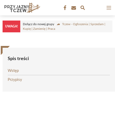
Przejdź
M
do
treści
Dołącz do nowej grupy
Tczew - Ogłoszenia | Sprzedam |
UWAGA!
Kupię | Zamienię | Praca
Spis treści
Wstęp
Przypisy