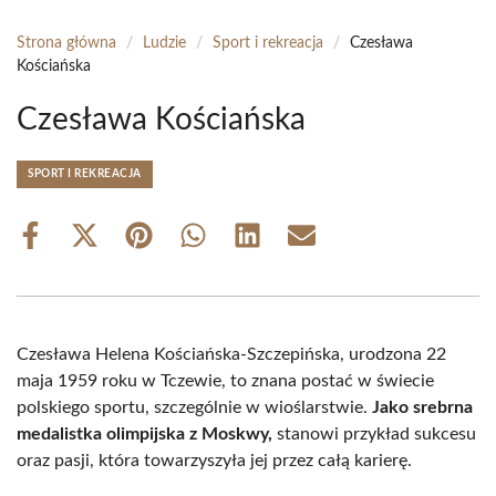
Strona główna
/
Ludzie
/
Sport i rekreacja
/
Czesława
Kościańska
Czesława Kościańska
SPORT I REKREACJA
Share
Share
Share
Share
Share
Share
on
on
on
on
on
on
Facebook
X
Pinterest
WhatsApp
LinkedIn
Email
(Twitter)
Czesława Helena Kościańska-Szczepińska, urodzona 22
maja 1959 roku w Tczewie, to znana postać w świecie
polskiego sportu, szczególnie w wioślarstwie.
Jako srebrna
medalistka olimpijska z Moskwy,
stanowi przykład sukcesu
oraz pasji, która towarzyszyła jej przez całą karierę.