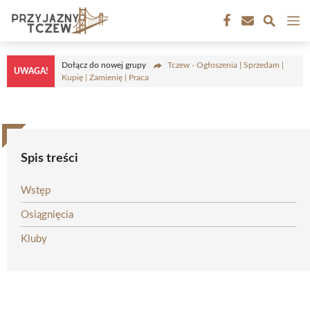
Przejdź
M
do
treści
Dołącz do nowej grupy
Tczew - Ogłoszenia | Sprzedam |
UWAGA!
Kupię | Zamienię | Praca
Spis treści
Wstęp
Osiągnięcia
Kluby