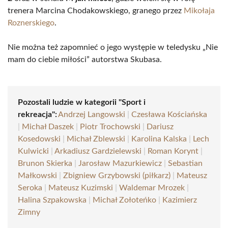
trenera Marcina Chodakowskiego, granego przez
Mikołaja
Roznerskiego
.
Nie można też zapomnieć o jego występie w teledysku „Nie
mam do ciebie miłości” autorstwa Skubasa.
Pozostali ludzie w kategorii "Sport i
rekreacja":
Andrzej Langowski
|
Czesława Kościańska
|
Michał Daszek
|
Piotr Trochowski
|
Dariusz
Kosedowski
|
Michał Zblewski
|
Karolina Kalska
|
Lech
Kulwicki
|
Arkadiusz Gardzielewski
|
Roman Korynt
|
Brunon Skierka
|
Jarosław Mazurkiewicz
|
Sebastian
Małkowski
|
Zbigniew Grzybowski (piłkarz)
|
Mateusz
Seroka
|
Mateusz Kuzimski
|
Waldemar Mrozek
|
Halina Szpakowska
|
Michał Zołoteńko
|
Kazimierz
Zimny