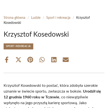
Strona główna
/
Ludzie
/
Sport i rekreacja
/
Krzysztof
Kosedowski
Krzysztof Kosedowski
SPORT I REKREACJA
Share
Share
Share
Share
Share
Share
on
on
on
on
on
on
Facebook
X
Pinterest
WhatsApp
LinkedIn
Email
(Twitter)
Krzysztof Kosedowski to postać, która zdobyła szerokie
uznanie w świecie sportu, zwłaszcza w boksie.
Urodził się
12 grudnia 1960 roku w Tczewie
, co niewątpliwie
wpłynęło na jego przyszłą karierę sportową. Jako