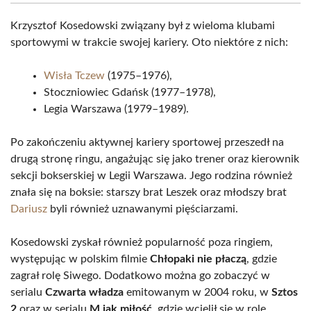
Krzysztof Kosedowski związany był z wieloma klubami
sportowymi w trakcie swojej kariery. Oto niektóre z nich:
Wisła Tczew
(1975–1976),
Stoczniowiec Gdańsk (1977–1978),
Legia Warszawa (1979–1989).
Po zakończeniu aktywnej kariery sportowej przeszedł na
drugą stronę ringu, angażując się jako trener oraz kierownik
sekcji bokserskiej w Legii Warszawa. Jego rodzina również
znała się na boksie: starszy brat Leszek oraz młodszy brat
Dariusz
byli również uznawanymi pięściarzami.
Kosedowski zyskał również popularność poza ringiem,
występując w polskim filmie
Chłopaki nie płaczą
, gdzie
zagrał rolę Siwego. Dodatkowo można go zobaczyć w
serialu
Czwarta władza
emitowanym w 2004 roku, w
Sztos
2
oraz w serialu
M jak miłość
, gdzie wcielił się w rolę