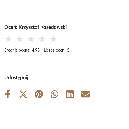
Oceń: Krzysztof Kosedowski
★
★
★
★
★
Średnia ocena:
4.95
Liczba ocen:
5
Udostępnij
Share
Share
Share
Share
Share
Share
on
on
on
on
on
on
Facebook
X
Pinterest
WhatsApp
LinkedIn
Email
(Twitter)