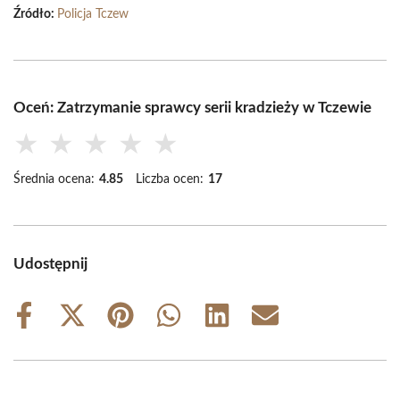
Źródło:
Policja Tczew
Oceń: Zatrzymanie sprawcy serii kradzieży w Tczewie
★
★
★
★
★
Średnia ocena:
4.85
Liczba ocen:
17
Udostępnij
Share
Share
Share
Share
Share
Share
on
on
on
on
on
on
Facebook
X
Pinterest
WhatsApp
LinkedIn
Email
(Twitter)