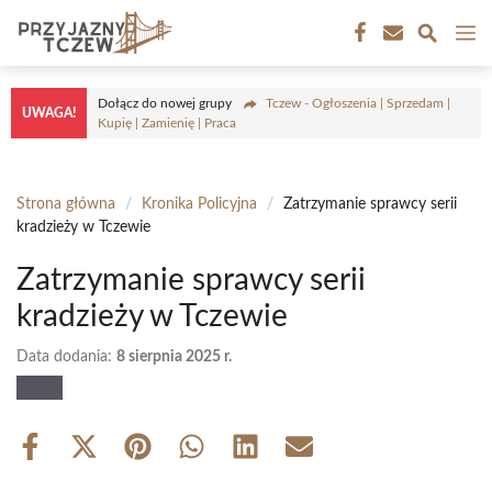
Przejdź
M
do
treści
Dołącz do nowej grupy
Tczew - Ogłoszenia | Sprzedam |
UWAGA!
Kupię | Zamienię | Praca
Strona główna
/
Kronika Policyjna
/
Zatrzymanie sprawcy serii
kradzieży w Tczewie
Zatrzymanie sprawcy serii
kradzieży w Tczewie
Data dodania:
8 sierpnia 2025 r.
Share
Share
Share
Share
Share
Share
on
on
on
on
on
on
Facebook
X
Pinterest
WhatsApp
LinkedIn
Email