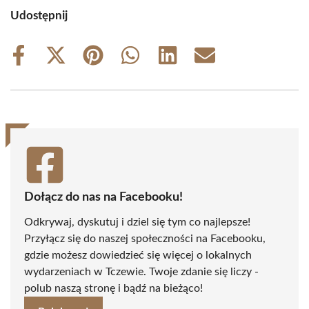
Udostępnij
Share
Share
Share
Share
Share
Share
on
on
on
on
on
on
Facebook
X
Pinterest
WhatsApp
LinkedIn
Email
(Twitter)
Dołącz do nas na Facebooku!
Odkrywaj, dyskutuj i dziel się tym co najlepsze!
Przyłącz się do naszej społeczności na Facebooku,
gdzie możesz dowiedzieć się więcej o lokalnych
wydarzeniach w Tczewie. Twoje zdanie się liczy -
polub naszą stronę i bądź na bieżąco!