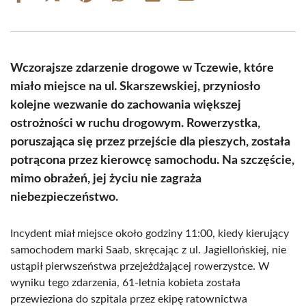
on
on
on
on
on
on
Facebook
X
Pinterest
WhatsApp
LinkedIn
Email
(Twitter)
Wczorajsze zdarzenie drogowe w Tczewie, które
miało miejsce na ul. Skarszewskiej, przyniosło
kolejne wezwanie do zachowania większej
ostrożności w ruchu drogowym. Rowerzystka,
poruszająca się przez przejście dla pieszych, została
potrącona przez kierowcę samochodu. Na szczęście,
mimo obrażeń, jej życiu nie zagraża
niebezpieczeństwo.
Incydent miał miejsce około godziny 11:00, kiedy kierujący
samochodem marki Saab, skręcając z ul. Jagiellońskiej, nie
ustąpił pierwszeństwa przejeżdżającej rowerzystce. W
wyniku tego zdarzenia, 61-letnia kobieta została
przewieziona do szpitala przez ekipę ratownictwa