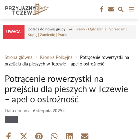
Przejdź
M
do
treści
Dołącz do nowej grupy
Tczew - Ogłoszenia | Sprzedam |
UWAGA!
Kupię | Zamienię | Praca
Strona główna
/
Kronika Policyjna
/
Potrącenie rowerzystki na
przejściu dla pieszych w Tczewie – apel o ostrożność
Potrącenie rowerzystki na
przejściu dla pieszych w Tczewie
– apel o ostrożność
Data dodania:
6 sierpnia 2025 r.
Share
Share
Share
Share
Share
Share