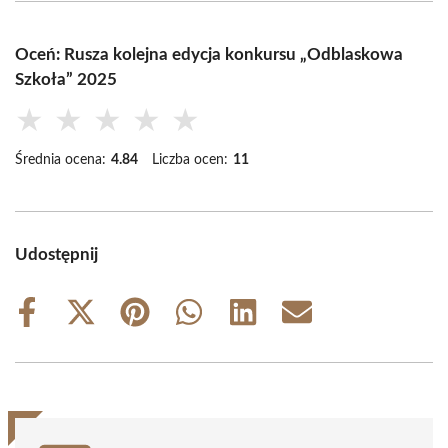
Oceń: Rusza kolejna edycja konkursu „Odblaskowa
Szkoła” 2025
★
★
★
★
★
Średnia ocena:
4.84
Liczba ocen:
11
Udostępnij
Share
Share
Share
Share
Share
Share
on
on
on
on
on
on
Facebook
X
Pinterest
WhatsApp
LinkedIn
Email
(Twitter)