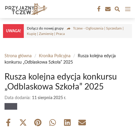
Przejdź
M
do
treści
Dołącz do nowej grupy
Tczew - Ogłoszenia | Sprzedam |
UWAGA!
Kupię | Zamienię | Praca
Strona główna
/
Kronika Policyjna
/
Rusza kolejna edycja
konkursu „Odblaskowa Szkoła” 2025
Rusza kolejna edycja konkursu
„Odblaskowa Szkoła” 2025
Data dodania:
11 sierpnia 2025 r.
Share
Share
Share
Share
Share
Share
on
on
on
on
on
on
Facebook
X
Pinterest
WhatsApp
LinkedIn
Email