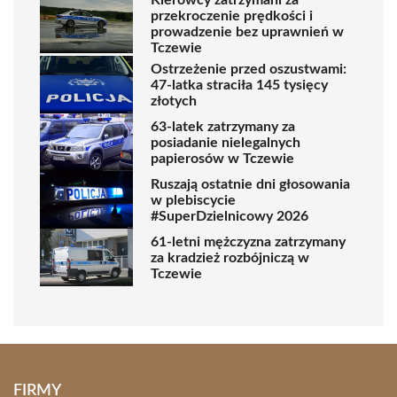
Kierowcy zatrzymani za
przekroczenie prędkości i
prowadzenie bez uprawnień w
Tczewie
Ostrzeżenie przed oszustwami:
47-latka straciła 145 tysięcy
złotych
63-latek zatrzymany za
posiadanie nielegalnych
papierosów w Tczewie
Ruszają ostatnie dni głosowania
w plebiscycie
#SuperDzielnicowy 2026
61-letni mężczyzna zatrzymany
za kradzież rozbójniczą w
Tczewie
FIRMY