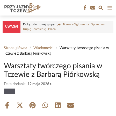
Przejdź
M
do
treści
Dołącz do nowej grupy
Tczew - Ogłoszenia | Sprzedam |
UWAGA!
Kupię | Zamienię | Praca
Strona główna
/
Wiadomości
/
Warsztaty twórczego pisania w
Tczewie z Barbarą Piórkowską
Warsztaty twórczego pisania w
Tczewie z Barbarą Piórkowską
Data dodania:
12 maja 2026 r.
Share
Share
Share
Share
Share
Share
on
on
on
on
on
on
Facebook
X
Pinterest
WhatsApp
LinkedIn
Email