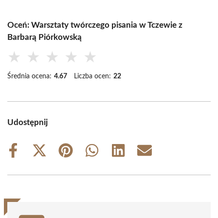
Oceń: Warsztaty twórczego pisania w Tczewie z
Barbarą Piórkowską
★
★
★
★
★
Średnia ocena:
4.67
Liczba ocen:
22
Udostępnij
Share
Share
Share
Share
Share
Share
on
on
on
on
on
on
Facebook
X
Pinterest
WhatsApp
LinkedIn
Email
(Twitter)