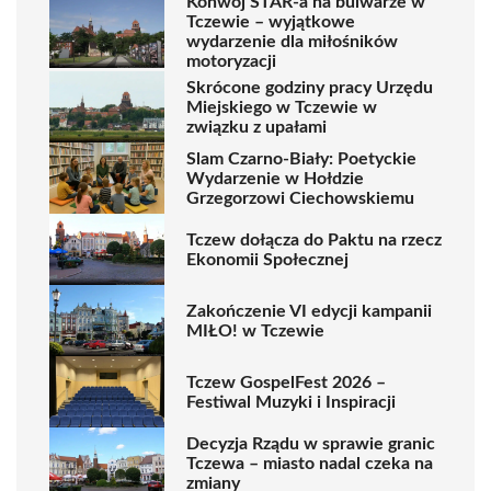
Konwój STAR-a na bulwarze w
Tczewie – wyjątkowe
wydarzenie dla miłośników
motoryzacji
Skrócone godziny pracy Urzędu
Miejskiego w Tczewie w
związku z upałami
Slam Czarno-Biały: Poetyckie
Wydarzenie w Hołdzie
Grzegorzowi Ciechowskiemu
Tczew dołącza do Paktu na rzecz
Ekonomii Społecznej
Zakończenie VI edycji kampanii
MIŁO! w Tczewie
Tczew GospelFest 2026 –
Festiwal Muzyki i Inspiracji
Decyzja Rządu w sprawie granic
Tczewa – miasto nadal czeka na
zmiany