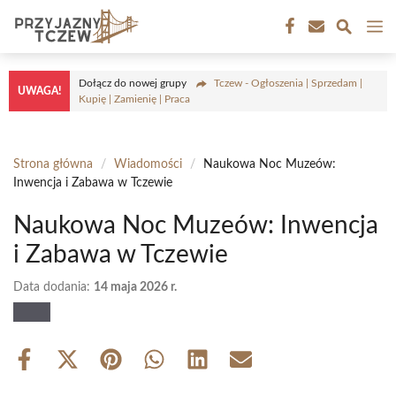
Przejdź
M
do
treści
Dołącz do nowej grupy
Tczew - Ogłoszenia | Sprzedam |
UWAGA!
Kupię | Zamienię | Praca
Strona główna
/
Wiadomości
/
Naukowa Noc Muzeów:
Inwencja i Zabawa w Tczewie
Naukowa Noc Muzeów: Inwencja
i Zabawa w Tczewie
Data dodania:
14 maja 2026 r.
Share
Share
Share
Share
Share
Share
on
on
on
on
on
on
Facebook
X
Pinterest
WhatsApp
LinkedIn
Email