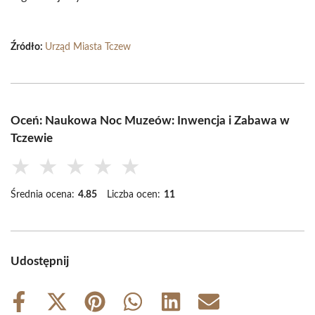
Źródło:
Urząd Miasta Tczew
Oceń: Naukowa Noc Muzeów: Inwencja i Zabawa w
Tczewie
★
★
★
★
★
Średnia ocena:
4.85
Liczba ocen:
11
Udostępnij
Share
Share
Share
Share
Share
Share