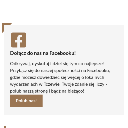
on
on
on
on
on
on
Facebook
X
Pinterest
WhatsApp
LinkedIn
Email
(Twitter)
Dołącz do nas na Facebooku!
Odkrywaj, dyskutuj i dziel się tym co najlepsze!
Przyłącz się do naszej społeczności na Facebooku,
gdzie możesz dowiedzieć się więcej o lokalnych
wydarzeniach w Tczewie. Twoje zdanie się liczy -
polub naszą stronę i bądź na bieżąco!
Polub nas!