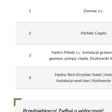
1
Zenmar s.c.
2
Perfekt Ciepło
Hydro-Miedź s.c. Instalacje grzewc
3
gazowe, pompy ciepła. Elszkowski W
Hydro-Tech Krystian Sokal | Insta
4
Instalacje wod-kan | Kotłownie 
Przedsiębiorco! Zadbaj o widoczność