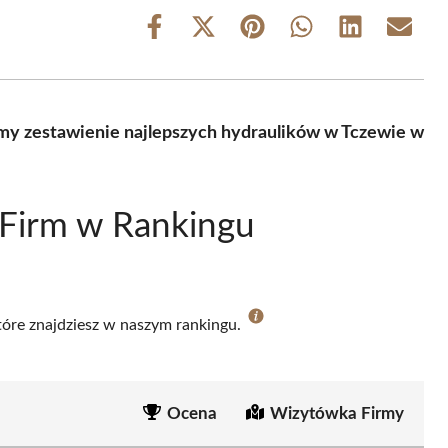
Share
Share
Share
Share
Share
Share
on
on
on
on
on
on
Facebook
X
Pinterest
WhatsApp
LinkedIn
Email
(Twitter)
my zestawienie najlepszych hydraulików w Tczewie w
 Firm w Rankingu
które znajdziesz w naszym rankingu.
Ocena
Wizytówka Firmy