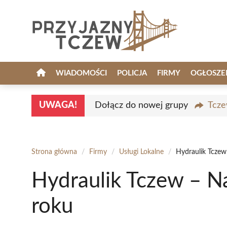
Przejdź
do
treści
WIADOMOŚCI
POLICJA
FIRMY
OGŁOSZE
UWAGA!
Dołącz do nowej grupy
Tcze
Strona główna
/
Firmy
/
Usługi Lokalne
/
Hydraulik Tczew
Hydraulik Tczew – N
roku