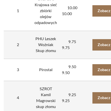
Krajowa sieć
10.00
1
zbiórki
Zobacz
10.00
olejów
odpadowych
PHU Leszek
9.75
2
Woźniak
Zobacz
9.75
Skup złomu
9.50
3
Pirostal
Zobacz
9.50
SZROT
Kamil
9.25
4
Zobacz
Magrowski
9.25
skup złomu