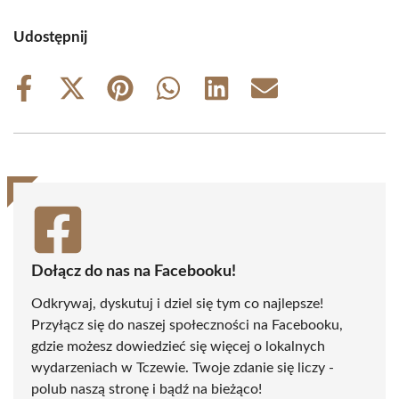
Udostępnij
Share
Share
Share
Share
Share
Share
on
on
on
on
on
on
Facebook
X
Pinterest
WhatsApp
LinkedIn
Email
(Twitter)
Dołącz do nas na Facebooku!
Odkrywaj, dyskutuj i dziel się tym co najlepsze!
Przyłącz się do naszej społeczności na Facebooku,
gdzie możesz dowiedzieć się więcej o lokalnych
wydarzeniach w Tczewie. Twoje zdanie się liczy -
polub naszą stronę i bądź na bieżąco!