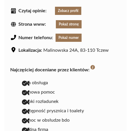
Czytaj opinie:
Zobacz profil
Strona www:
Pokaż stronę
Numer telefonu:
Pokaż numer
Lokalizacja:
Malinowska 24A, 83-110 Tczew
Najczęściej doceniane przez klientów:
miła obsługa
fachowa pomoc
szybki rozładunek
dostępność prysznica i toalety
pomoc w obsłudze bdo
solidna firma