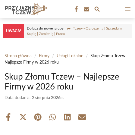
Przejdź
M
do
treści
Dołącz do nowej grupy
Tczew - Ogłoszenia | Sprzedam |
UWAGA!
Kupię | Zamienię | Praca
Strona główna
/
Firmy
/
Usługi Lokalne
/
Skup Złomu Tczew –
Najlepsze Firmy w 2026 roku
Skup Złomu Tczew – Najlepsze
Firmy w 2026 roku
Data dodania:
2 sierpnia 2026 r.
Share
Share
Share
Share
Share
Share
on
on
on
on
on
on
Facebook
X
Pinterest
WhatsApp
LinkedIn
Email
(Twitter)