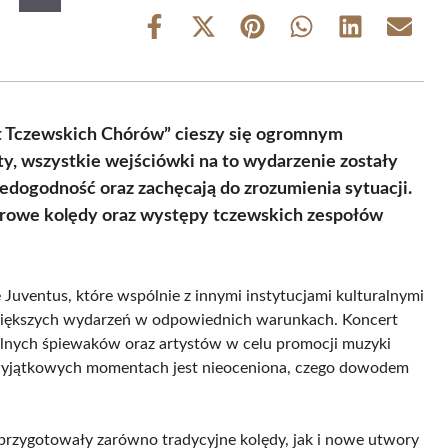
Share
Share
Share
Share
Share
Share
on
on
on
on
on
on
Facebook
X
Pinterest
WhatsApp
LinkedIn
Email
(Twitter)
t Tczewskich Chórów” cieszy się ogromnym
, wszystkie wejściówki na to wydarzenie zostały
iedogodność oraz zachęcają do zrozumienia sytuacji.
erowe kolędy oraz występy tczewskich zespołów
Juventus, które wspólnie z innymi instytucjami kulturalnymi
większych wydarzeń w odpowiednich warunkach. Koncert
kalnych śpiewaków oraz artystów w celu promocji muzyki
wyjątkowych momentach jest nieoceniona, czego dowodem
e przygotowały zarówno tradycyjne kolędy, jak i nowe utwory