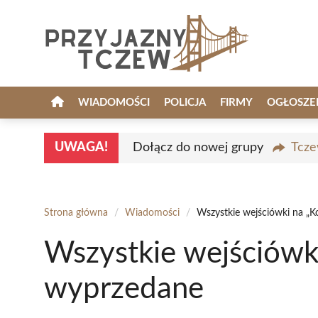
Przejdź
do
treści
WIADOMOŚCI
POLICJA
FIRMY
OGŁOSZE
UWAGA!
Dołącz do nowej grupy
Tcze
Strona główna
/
Wiadomości
/
Wszystkie wejściówki na „
Wszystkie wejściówk
wyprzedane