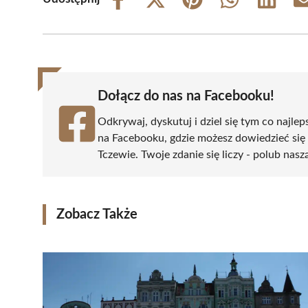
Share
Share
Share
Share
Share
on
on
on
on
on
Facebook
X
Pinterest
WhatsApp
LinkedIn
(Twitter)
Dołącz do nas na Facebooku!
Odkrywaj, dyskutuj i dziel się tym co najlep
na Facebooku, gdzie możesz dowiedzieć się
Tczewie. Twoje zdanie się liczy - polub nasz
Zobacz Także