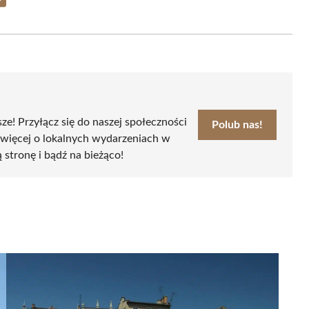
Share
on
Email
sze! Przyłącz się do naszej społeczności
Polub nas!
 więcej o lokalnych wydarzeniach w
ą stronę i bądź na bieżąco!