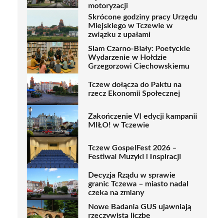
motoryzacji
Skrócone godziny pracy Urzędu
Miejskiego w Tczewie w
związku z upałami
Slam Czarno-Biały: Poetyckie
Wydarzenie w Hołdzie
Grzegorzowi Ciechowskiemu
Tczew dołącza do Paktu na
rzecz Ekonomii Społecznej
Zakończenie VI edycji kampanii
MIŁO! w Tczewie
Tczew GospelFest 2026 –
Festiwal Muzyki i Inspiracji
Decyzja Rządu w sprawie
granic Tczewa – miasto nadal
czeka na zmiany
Nowe Badania GUS ujawniają
rzeczywistą liczbę