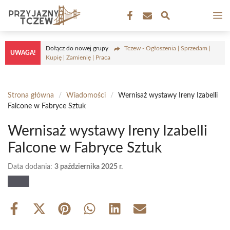
Przejdź
M
do
treści
Dołącz do nowej grupy
Tczew - Ogłoszenia | Sprzedam |
UWAGA!
Kupię | Zamienię | Praca
Strona główna
/
Wiadomości
/
Wernisaż wystawy Ireny Izabelli
Falcone w Fabryce Sztuk
Wernisaż wystawy Ireny Izabelli
Falcone w Fabryce Sztuk
Data dodania:
3 października 2025 r.
Share
Share
Share
Share
Share
Share
on
on
on
on
on
on
Facebook
X
Pinterest
WhatsApp
LinkedIn
Email