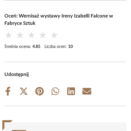
Oceń: Wernisaż wystawy Ireny Izabelli Falcone w
Fabryce Sztuk
★
★
★
★
★
Średnia ocena:
4.85
Liczba ocen:
10
Udostępnij
Share
Share
Share
Share
Share
Share
on
on
on
on
on
on
Facebook
X
Pinterest
WhatsApp
LinkedIn
Email
(Twitter)