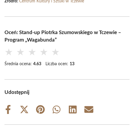
Źródło:
Centrum Kultury i Sztuki w Tczewie
Oceń: Stand-up Piotrka Szumowskiego w Tczewie –
Program „Wagabunda”
★
★
★
★
★
Średnia ocena:
4.63
Liczba ocen:
13
Udostępnij
Share
Share
Share
Share
Share
Share
on
on
on
on
on
on
Facebook
X
Pinterest
WhatsApp
LinkedIn
Email
(Twitter)