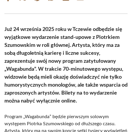
on
on
on
on
on
on
Facebook
X
Pinterest
WhatsApp
LinkedIn
Email
(Twitter)
Już 24 września 2025 roku w Tczewie odbędzie się
wyjątkowe wydarzenie stand-upowe z Piotrkiem
Szumowskim w roli głównej. Artysta, który ma za
sobą długoletnią karierę i liczne sukcesy,
zaprezentuje swój nowy program zatytułowany
„Wagabunda”. W trakcie 70-minutowego występu,
widzowie będą mieli okazję doświadczyć nie tylko
humorystycznych monologów, ale także wsparcia od
zaproszonych artystów. Bilety na to wydarzenie
można nabyć wyłącznie online.
Program „Wagabunda” będzie pierwszym solowym
występem Piotrka Szumowskiego od dłuższego czasu.
Artysta, który ma na swoim koncie setki tysięcy wyświetleń