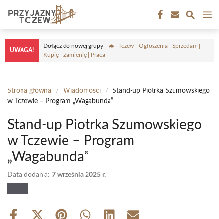
Przejdź
M
do
treści
Dołącz do nowej grupy
Tczew - Ogłoszenia | Sprzedam |
UWAGA!
Kupię | Zamienię | Praca
Strona główna
/
Wiadomości
/
Stand-up Piotrka Szumowskiego
w Tczewie – Program „Wagabunda”
Stand-up Piotrka Szumowskiego
w Tczewie – Program
„Wagabunda”
Data dodania:
7 września 2025 r.
Share
Share
Share
Share
Share
Share