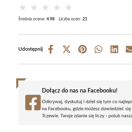
★
★
★
★
★
Średnia ocena:
4.98
Liczba ocen:
21
Udostępnij
Share
Share
Share
Share
Share
on
on
on
on
on
Facebook
X
Pinterest
WhatsApp
LinkedIn
(Twitter)
Dołącz do nas na Facebooku!
Odkrywaj, dyskutuj i dziel się tym co najlep
na Facebooku, gdzie możesz dowiedzieć się
Tczewie. Twoje zdanie się liczy - polub nasz