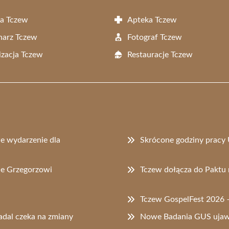
a Tczew
Apteka Tczew
narz Tczew
Fotograf Tczew
zacja Tczew
Restauracje Tczew
e wydarzenie dla
Skrócone godziny pracy 
ie Grzegorzowi
Tczew dołącza do Paktu 
Tczew GospelFest 2026 – 
adal czeka na zmiany
Nowe Badania GUS ujawn