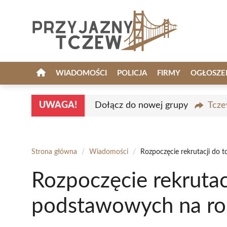
Przejdź
do
treści
WIADOMOŚCI
POLICJA
FIRMY
OGŁOSZE
UWAGA!
Dołącz do nowej grupy
Tcze
Strona główna
/
Wiadomości
/
Rozpoczęcie rekrutacji do
Rozpoczęcie rekrutac
podstawowych na ro