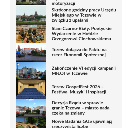
motoryzacji
Skrócone godziny pracy Urzędu
Miejskiego w Tczewie w
związku z upałami
Slam Czarno-Biały: Poetyckie
Wydarzenie w Hołdzie
Grzegorzowi Ciechowskiemu
Tczew dołącza do Paktu na
rzecz Ekonomii Społecznej
Zakończenie VI edycji kampanii
MIŁO! w Tczewie
Tczew GospelFest 2026 –
Festiwal Muzyki i Inspiracji
Decyzja Rządu w sprawie
granic Tczewa – miasto nadal
czeka na zmiany
Nowe Badania GUS ujawniają
rzeczywistą liczbę