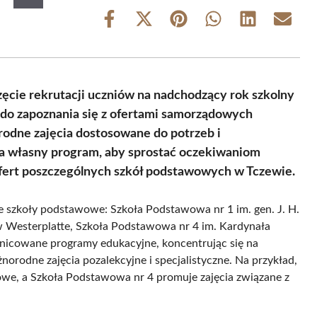
Share
Share
Share
Share
Share
Share
on
on
on
on
on
on
Facebook
X
Pinterest
WhatsApp
LinkedIn
Email
(Twitter)
ęcie rekrutacji uczniów na nadchodzący rok szkolny
 do zapoznania się z ofertami samorządowych
rodne zajęcia dostosowane do potrzeb i
ła własny program, aby sprostać oczekiwaniom
fert poszczególnych szkół podstawowych w Tczewie.
 szkoły podstawowe: Szkoła Podstawowa nr 1 im. gen. J. H.
 Westerplatte, Szkoła Podstawowa nr 4 im. Kardynała
żnicowane programy edukacyjne, koncentrując się na
norodne zajęcia pozalekcyjne i specjalistyczne. Na przykład,
owe, a Szkoła Podstawowa nr 4 promuje zajęcia związane z