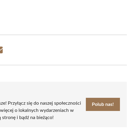
Share
on
Email
sze! Przyłącz się do naszej społeczności
Polub nas!
 więcej o lokalnych wydarzeniach w
ą stronę i bądź na bieżąco!