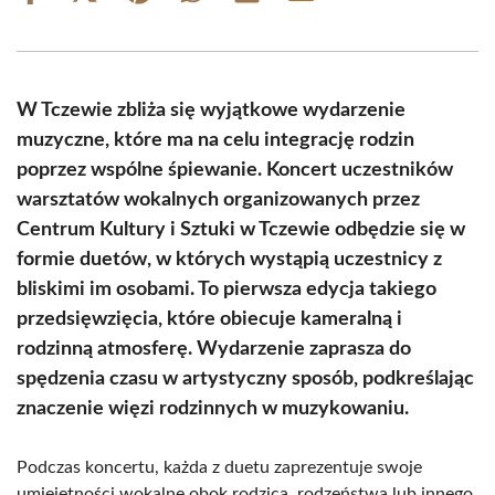
on
on
on
on
on
on
Facebook
X
Pinterest
WhatsApp
LinkedIn
Email
(Twitter)
W Tczewie zbliża się wyjątkowe wydarzenie
muzyczne, które ma na celu integrację rodzin
poprzez wspólne śpiewanie. Koncert uczestników
warsztatów wokalnych organizowanych przez
Centrum Kultury i Sztuki w Tczewie odbędzie się w
formie duetów, w których wystąpią uczestnicy z
bliskimi im osobami. To pierwsza edycja takiego
przedsięwzięcia, które obiecuje kameralną i
rodzinną atmosferę. Wydarzenie zaprasza do
spędzenia czasu w artystyczny sposób, podkreślając
znaczenie więzi rodzinnych w muzykowaniu.
Podczas koncertu, każda z duetu zaprezentuje swoje
umiejętności wokalne obok rodzica, rodzeństwa lub innego