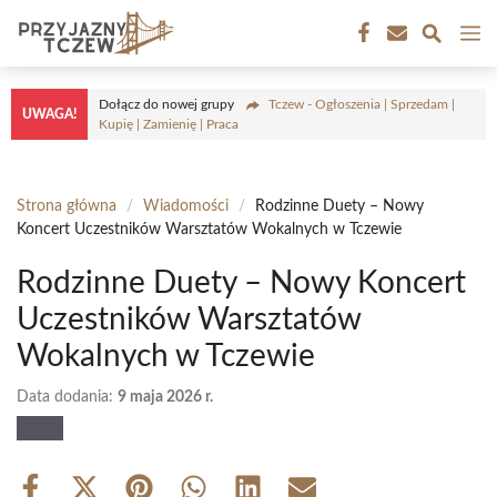
Przejdź
M
do
treści
Dołącz do nowej grupy
Tczew - Ogłoszenia | Sprzedam |
UWAGA!
Kupię | Zamienię | Praca
Strona główna
/
Wiadomości
/
Rodzinne Duety – Nowy
Koncert Uczestników Warsztatów Wokalnych w Tczewie
Rodzinne Duety – Nowy Koncert
Uczestników Warsztatów
Wokalnych w Tczewie
Data dodania:
9 maja 2026 r.
Share
Share
Share
Share
Share
Share