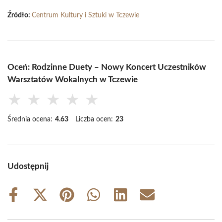
Źródło:
Centrum Kultury i Sztuki w Tczewie
Oceń: Rodzinne Duety – Nowy Koncert Uczestników
Warsztatów Wokalnych w Tczewie
★
★
★
★
★
Średnia ocena:
4.63
Liczba ocen:
23
Udostępnij
Share
Share
Share
Share
Share
Share
on
on
on
on
on
on
Facebook
X
Pinterest
WhatsApp
LinkedIn
Email
(Twitter)