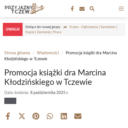
Przejdź
M
do
treści
Dołącz do nowej grupy
Tczew - Ogłoszenia | Sprzedam |
UWAGA!
Kupię | Zamienię | Praca
Strona główna
/
Wiadomości
/
Promocja książki dra Marcina
Kłodzińskiego w Tczewie
Promocja książki dra Marcina
Kłodzińskiego w Tczewie
Data dodania:
8 października 2025 r.
Share
Share
Share
Share
Share
Share
on
on
on
on
on
on
Facebook
X
Pinterest
WhatsApp
LinkedIn
Email