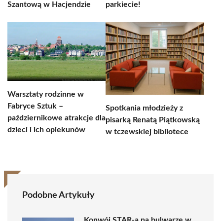
Szantową w Hacjendzie
parkiecie!
Warsztaty rodzinne w
Fabryce Sztuk –
Spotkania młodzieży z
październikowe atrakcje dla
pisarką Renatą Piątkowską
dzieci i ich opiekunów
w tczewskiej bibliotece
Podobne Artykuły
Konwój STAR-a na bulwarze w