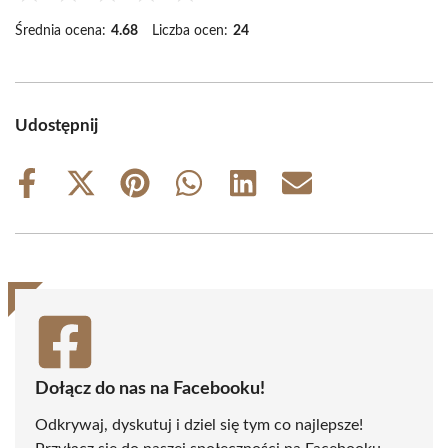
Średnia ocena:
4.68
Liczba ocen:
24
Udostępnij
Share
Share
Share
Share
Share
Share
on
on
on
on
on
on
Facebook
X
Pinterest
WhatsApp
LinkedIn
Email
(Twitter)
Dołącz do nas na Facebooku!
Odkrywaj, dyskutuj i dziel się tym co najlepsze!