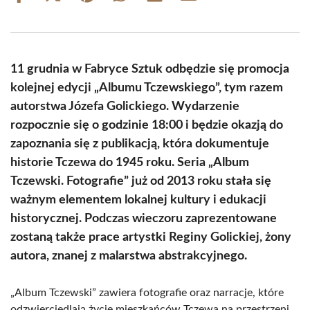
on
on
on
on
on
on
Facebook
X
Pinterest
WhatsApp
LinkedIn
Email
(Twitter)
11 grudnia w Fabryce Sztuk odbędzie się promocja
kolejnej edycji „Albumu Tczewskiego”, tym razem
autorstwa Józefa Golickiego. Wydarzenie
rozpocznie się o godzinie 18:00 i będzie okazją do
zapoznania się z publikacją, która dokumentuje
historie Tczewa do 1945 roku. Seria „Album
Tczewski. Fotografie” już od 2013 roku stała się
ważnym elementem lokalnej kultury i edukacji
historycznej. Podczas wieczoru zaprezentowane
zostaną także prace artystki Reginy Golickiej, żony
autora, znanej z malarstwa abstrakcyjnego.
„Album Tczewski” zawiera fotografie oraz narracje, które
odzwierciedlają życie mieszkańców Tczewa na przestrzeni