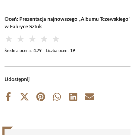
Oceń: Prezentacja najnowszego „Albumu Tczewskiego”
w Fabryce Sztuk
★
★
★
★
★
Średnia ocena:
4.79
Liczba ocen:
19
Udostępnij
Share
Share
Share
Share
Share
Share
on
on
on
on
on
on
Facebook
X
Pinterest
WhatsApp
LinkedIn
Email
(Twitter)