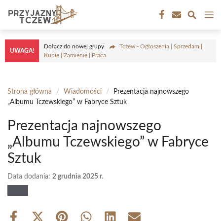
Przejdź
M
do
treści
Dołącz do nowej grupy
Tczew - Ogłoszenia | Sprzedam |
UWAGA!
Kupię | Zamienię | Praca
Strona główna
/
Wiadomości
/
Prezentacja najnowszego
„Albumu Tczewskiego” w Fabryce Sztuk
Prezentacja najnowszego
„Albumu Tczewskiego” w Fabryce
Sztuk
Data dodania:
2 grudnia 2025 r.
Share
Share
Share
Share
Share
Share