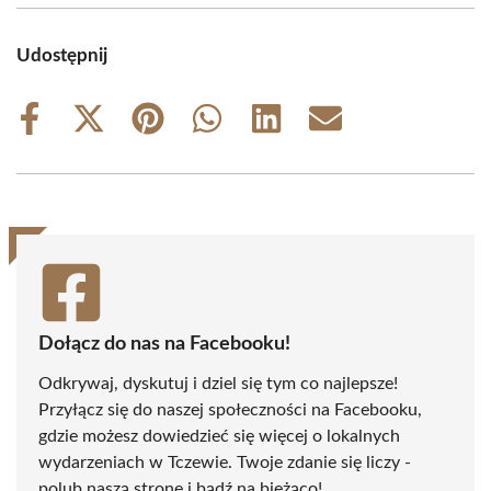
Udostępnij
Share
Share
Share
Share
Share
Share
on
on
on
on
on
on
Facebook
X
Pinterest
WhatsApp
LinkedIn
Email
(Twitter)
Dołącz do nas na Facebooku!
Odkrywaj, dyskutuj i dziel się tym co najlepsze!
Przyłącz się do naszej społeczności na Facebooku,
gdzie możesz dowiedzieć się więcej o lokalnych
wydarzeniach w Tczewie. Twoje zdanie się liczy -
polub naszą stronę i bądź na bieżąco!