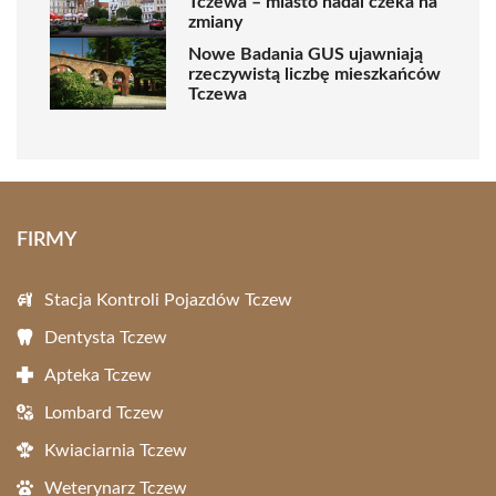
Tczewa – miasto nadal czeka na
zmiany
Nowe Badania GUS ujawniają
rzeczywistą liczbę mieszkańców
Tczewa
FIRMY
Stacja Kontroli Pojazdów Tczew
Dentysta Tczew
Apteka Tczew
Lombard Tczew
Kwiaciarnia Tczew
Weterynarz Tczew