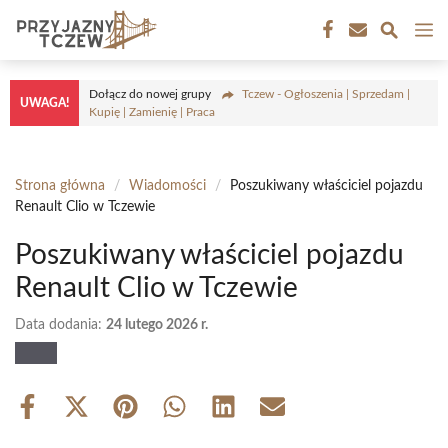
Przejdź
M
do
treści
Dołącz do nowej grupy
Tczew - Ogłoszenia | Sprzedam |
UWAGA!
Kupię | Zamienię | Praca
Strona główna
/
Wiadomości
/
Poszukiwany właściciel pojazdu
Renault Clio w Tczewie
Poszukiwany właściciel pojazdu
Renault Clio w Tczewie
Data dodania:
24 lutego 2026 r.
Share
Share
Share
Share
Share
Share
on
on
on
on
on
on
Facebook
X
Pinterest
WhatsApp
LinkedIn
Email