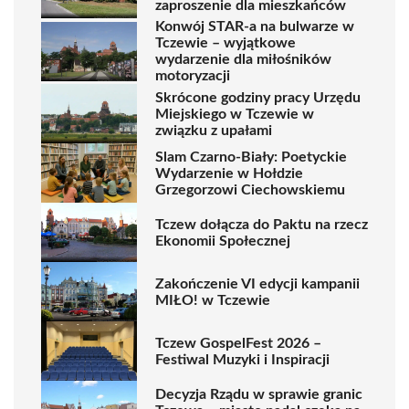
zaproszenie dla mieszkańców
Konwój STAR-a na bulwarze w
Tczewie – wyjątkowe
wydarzenie dla miłośników
motoryzacji
Skrócone godziny pracy Urzędu
Miejskiego w Tczewie w
związku z upałami
Slam Czarno-Biały: Poetyckie
Wydarzenie w Hołdzie
Grzegorzowi Ciechowskiemu
Tczew dołącza do Paktu na rzecz
Ekonomii Społecznej
Zakończenie VI edycji kampanii
MIŁO! w Tczewie
Tczew GospelFest 2026 –
Festiwal Muzyki i Inspiracji
Decyzja Rządu w sprawie granic