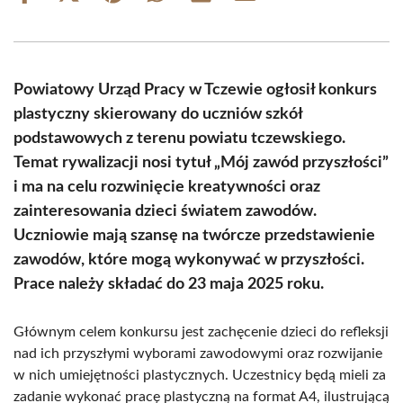
on
on
on
on
on
on
Facebook
X
Pinterest
WhatsApp
LinkedIn
Email
(Twitter)
Powiatowy Urząd Pracy w Tczewie ogłosił konkurs
plastyczny skierowany do uczniów szkół
podstawowych z terenu powiatu tczewskiego.
Temat rywalizacji nosi tytuł „Mój zawód przyszłości”
i ma na celu rozwinięcie kreatywności oraz
zainteresowania dzieci światem zawodów.
Uczniowie mają szansę na twórcze przedstawienie
zawodów, które mogą wykonywać w przyszłości.
Prace należy składać do 23 maja 2025 roku.
Głównym celem konkursu jest zachęcenie dzieci do refleksji
nad ich przyszłymi wyborami zawodowymi oraz rozwijanie
w nich umiejętności plastycznych. Uczestnicy będą mieli za
zadanie wykonać pracę plastyczną na format A4, ilustrującą