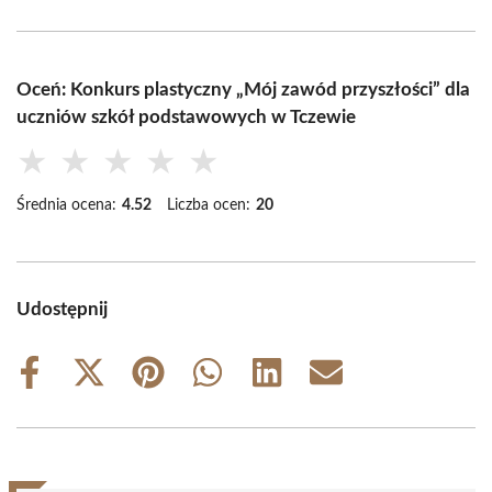
Oceń: Konkurs plastyczny „Mój zawód przyszłości” dla
uczniów szkół podstawowych w Tczewie
★
★
★
★
★
Średnia ocena:
4.52
Liczba ocen:
20
Udostępnij
Share
Share
Share
Share
Share
Share
on
on
on
on
on
on
Facebook
X
Pinterest
WhatsApp
LinkedIn
Email
(Twitter)