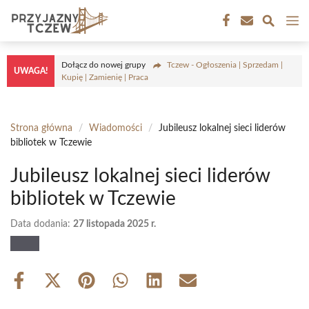
Przejdź
M
do
treści
Dołącz do nowej grupy
Tczew - Ogłoszenia | Sprzedam |
UWAGA!
Kupię | Zamienię | Praca
Strona główna
/
Wiadomości
/
Jubileusz lokalnej sieci liderów
bibliotek w Tczewie
Jubileusz lokalnej sieci liderów
bibliotek w Tczewie
Data dodania:
27 listopada 2025 r.
Share
Share
Share
Share
Share
Share
on
on
on
on
on
on
Facebook
X
Pinterest
WhatsApp
LinkedIn
Email