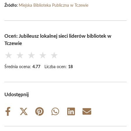
Źródło:
Miejska Biblioteka Publiczna w Tczewie
Oceń: Jubileusz lokalnej sieci liderów bibliotek w
Tczewie
★
★
★
★
★
Średnia ocena:
4.77
Liczba ocen:
18
Udostępnij
Share
Share
Share
Share
Share
Share
on
on
on
on
on
on
Facebook
X
Pinterest
WhatsApp
LinkedIn
Email
(Twitter)