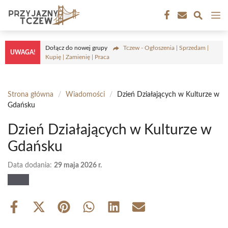
Przejdź
M
do
treści
Dołącz do nowej grupy
Tczew - Ogłoszenia | Sprzedam |
UWAGA!
Kupię | Zamienię | Praca
Strona główna
/
Wiadomości
/
Dzień Działających w Kulturze w
Gdańsku
Dzień Działających w Kulturze w
Gdańsku
Data dodania:
29 maja 2026 r.
Share
Share
Share
Share
Share
Share
on
on
on
on
on
on
Facebook
X
Pinterest
WhatsApp
LinkedIn
Email