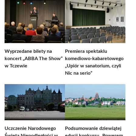
Wyprzedane bilety na
Premiera spektaklu
koncert „ABBA The Show”
komediowo-kabaretowego
w Tczewie
„Upiór w sanatorium, czyli
Nic na serio”
Uczczenie Narodowego
Podsumowanie dziewiątej
Święta Niepodległości w
edycji konkursu „Rowerem