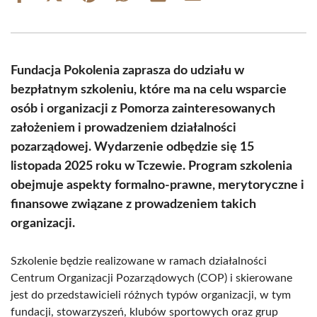
on
on
on
on
on
on
Facebook
X
Pinterest
WhatsApp
LinkedIn
Email
(Twitter)
Fundacja Pokolenia zaprasza do udziału w
bezpłatnym szkoleniu, które ma na celu wsparcie
osób i organizacji z Pomorza zainteresowanych
założeniem i prowadzeniem działalności
pozarządowej. Wydarzenie odbędzie się 15
listopada 2025 roku w Tczewie. Program szkolenia
obejmuje aspekty formalno-prawne, merytoryczne i
finansowe związane z prowadzeniem takich
organizacji.
Szkolenie będzie realizowane w ramach działalności
Centrum Organizacji Pozarządowych (COP) i skierowane
jest do przedstawicieli różnych typów organizacji, w tym
fundacji, stowarzyszeń, klubów sportowych oraz grup