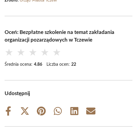
Źródło:
Urząd Miasta Tczew
Oceń: Bezpłatne szkolenie na temat zakładania
organizacji pozarządowych w Tczewie
★
★
★
★
★
Średnia ocena:
4.86
Liczba ocen:
22
Udostępnij
Share
Share
Share
Share
Share
Share
on
on
on
on
on
on
Facebook
X
Pinterest
WhatsApp
LinkedIn
Email
(Twitter)