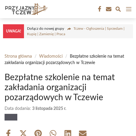
Przejdź
M
do
treści
Dołącz do nowej grupy
Tczew - Ogłoszenia | Sprzedam |
UWAGA!
Kupię | Zamienię | Praca
Strona główna
/
Wiadomości
/
Bezpłatne szkolenie na temat
zakładania organizacji pozarządowych w Tczewie
Bezpłatne szkolenie na temat
zakładania organizacji
pozarządowych w Tczewie
Data dodania:
3 listopada 2025 r.
Share
Share
Share
Share
Share
Share