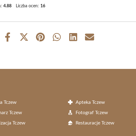
:
4.88
Liczba ocen:
16
Share
Share
Share
Share
Share
Share
on
on
on
on
on
on
Facebook
X
Pinterest
WhatsApp
LinkedIn
Email
(Twitter)
a Tczew
Apteka Tczew
narz Tczew
Fotograf Tczew
zacja Tczew
Restauracje Tczew