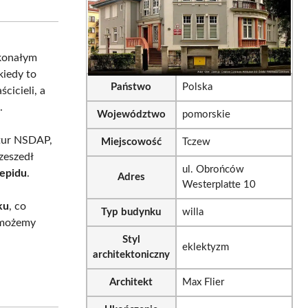
sApp
LinkedIn
Email
konałym
 kiedy to
Państwo
Polska
ścicieli, a
u
.
Województwo
pomorskie
ktur NSDAP,
Miejscowość
Tczew
zeszedł
ul. Obrońców
nepidu
.
Adres
Westerplatte 10
ku
, co
Typ budynku
willa
u możemy
Styl
eklektyzm
architektoniczny
Architekt
Max Flier