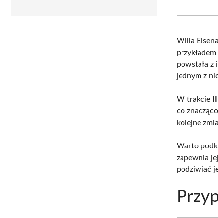
Willa Eisen
przykładem 
powstała z 
jednym z ni
W trakcie
I
co znacząco
kolejne zmi
Warto podkre
zapewnia je
podziwiać je
Przyp