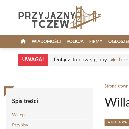
Przejdź
do
treści
WIADOMOŚCI
POLICJA
FIRMY
OGŁOSZE
UWAGA!
Dołącz do nowej grupy
Tcze
Strona główn
Will
Spis treści
Wstęp
WILLE I DWO
Przypisy