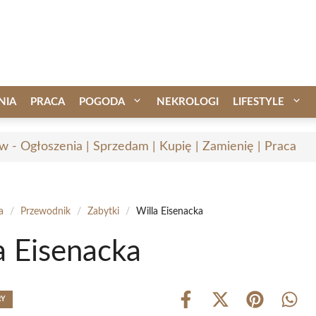
NIA
PRACA
POGODA
NEKROLOGI
LIFESTYLE
w - Ogłoszenia | Sprzedam | Kupię | Zamienię | Praca
a
/
Przewodnik
/
Zabytki
/
Willa Eisenacka
a Eisenacka
RY
Share
Share
Share
Shar
on
on
on
on