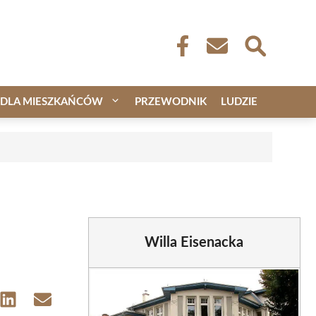
DLA MIESZKAŃCÓW
PRZEWODNIK
LUDZIE
Willa Eisenacka
e
Share
Share
on
on