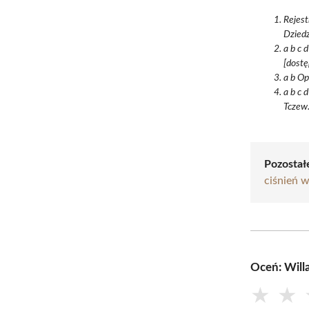
Rejes
Dziedz
a b c 
[dostę
a b Op
a b c 
Tczew.
Pozostałe
ciśnień 
Oceń: Will
★
★