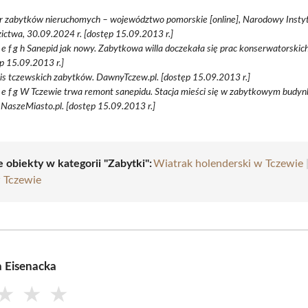
tr zabytków nieruchomych – województwo pomorskie [online], Narodowy Insty
ictwa, 30.09.2024 r. [dostęp 15.09.2013 r.]
d e f g h Sanepid jak nowy. Zabytkowa willa doczekała się prac konserwatorskich
p 15.09.2013 r.]
is tczewskich zabytków. DawnyTczew.pl. [dostęp 15.09.2013 r.]
d e f g W Tczewie trwa remont sanepidu. Stacja mieści się w zabytkowym budyn
NaszeMiasto.pl. [dostęp 15.09.2013 r.]
 obiekty w kategorii "Zabytki":
Wiatrak holenderski w Tczewie
w Tczewie
a Eisenacka
★
★
★