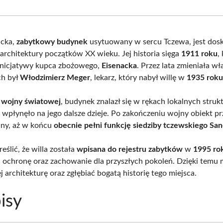
Facebook
X
Pinterest
What
(Twitter)
acka,
zabytkowy budynek
usytuowany w sercu Tczewa, jest dos
architektury początków XX wieku. Jej historia sięga
1911 roku
,
inicjatywy kupca zbożowego,
Eisenacka
. Przez lata zmieniała wła
ch był
Włodzimierz Meger
, lekarz, który nabył willę w
1935 rok
I wojny światowej
, budynek znalazł się w rękach lokalnych stru
 wpłynęło na jego dalsze dzieje. Po zakończeniu wojny obiekt pr
any, aż w końcu
obecnie pełni funkcję siedziby tczewskiego Sa
ślić, że willa została
wpisana do rejestru zabytków
w
1995 ro
j ochronę oraz zachowanie dla przyszłych pokoleń. Dzięki tem
j architekturę oraz zgłębiać bogatą historię tego miejsca.
isy