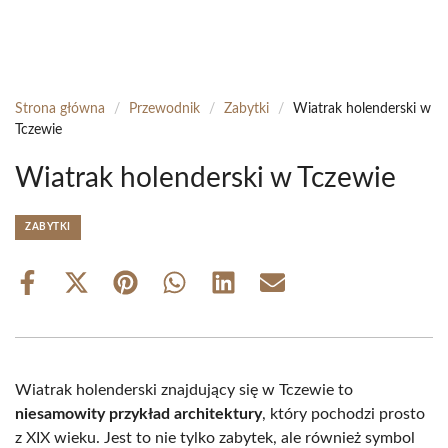
Strona główna
/
Przewodnik
/
Zabytki
/
Wiatrak holenderski w
Tczewie
Wiatrak holenderski w Tczewie
ZABYTKI
Share
Share
Share
Share
Share
Share
on
on
on
on
on
on
Facebook
X
Pinterest
WhatsApp
LinkedIn
Email
(Twitter)
Wiatrak holenderski znajdujący się w Tczewie to
niesamowity przykład architektury
, który pochodzi prosto
z XIX wieku. Jest to nie tylko zabytek, ale również symbol