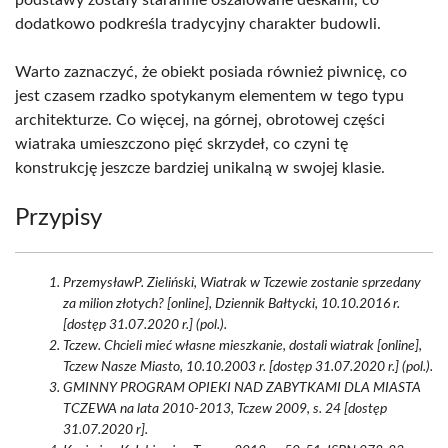
podstawy zostały starannie oszalowane deskami, co
dodatkowo podkreśla tradycyjny charakter budowli.
Warto zaznaczyć, że obiekt posiada również piwnicę, co
jest czasem rzadko spotykanym elementem w tego typu
architekturze. Co więcej, na górnej, obrotowej części
wiatraka umieszczono pięć skrzydeł, co czyni tę
konstrukcję jeszcze bardziej unikalną w swojej klasie.
Przypisy
PrzemysławP. Zieliński, Wiatrak w Tczewie zostanie sprzedany
za milion złotych? [online], Dziennik Bałtycki, 10.10.2016 r.
[dostęp 31.07.2020 r.] (pol.).
Tczew. Chcieli mieć własne mieszkanie, dostali wiatrak [online],
Tczew Nasze Miasto, 10.10.2003 r. [dostęp 31.07.2020 r.] (pol.).
GMINNY PROGRAM OPIEKI NAD ZABYTKAMI DLA MIASTA
TCZEWA na lata 2010-2013, Tczew 2009, s. 24 [dostęp
31.07.2020 r].