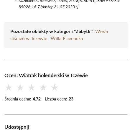
KazimierzK. Ickiewicz, Tczew, 2018, s. 50-51, ISBN 978-83-
85026-16-7 [dostęp 31.07.2020 r].
Pozostałe obiekty w kategorii "Zabytki":
Wieża
ciśnień w Tczewie
|
Willa Eisenacka
Oceń: Wiatrak holenderski w Tczewie
★
★
★
★
★
Średnia ocena:
4.72
Liczba ocen:
23
Udostępnij