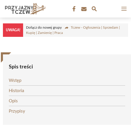
Przejdź
M
do
treści
Dołącz do nowej grupy
Tczew - Ogłoszenia | Sprzedam |
UWAGA!
Kupię | Zamienię | Praca
Spis treści
Wstęp
Historia
Opis
Przypisy