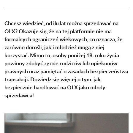
Facebook
X
Pinterest
WhatsApp
LinkedIn
Email
(Twitter)
Chcesz wiedzieć, od ilu lat można sprzedawać na
OLX? Okazuje się, że na tej platformie nie ma
formalnych ograniczeń wiekowych, co oznacza, że
zarówno dorośli, jak i młodzież mogą z niej
korzystać. Mimo to, osoby poniżej 18. roku życia
powinny zdobyć zgodę rodziców lub opiekunów
prawnych oraz pamiętać o zasadach bezpieczeństwa
transakcji. Dowiedz się więcej o tym, jak
bezpiecznie handlować na OLX jako młody
sprzedawca!