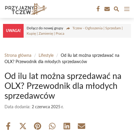
Przejdź
M
do
treści
Dołącz do nowej grupy
Tczew - Ogłoszenia | Sprzedam |
UWAGA!
Kupię | Zamienię | Praca
Strona główna
/
Lifestyle
/
Od ilu lat można sprzedawać na
OLX? Przewodnik dla młodych sprzedawców
Od ilu lat można sprzedawać na
OLX? Przewodnik dla młodych
sprzedawców
Data dodania:
2 czerwca 2025 r.
Share
Share
Share
Share
Share
Share
on
on
on
on
on
on