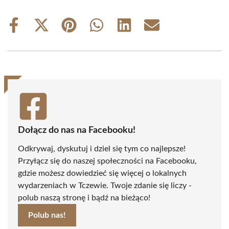
Share
Share
Share
Share
Share
Share
on
on
on
on
on
on
Facebook
X
Pinterest
WhatsApp
LinkedIn
Email
(Twitter)
Dołącz do nas na Facebooku!
Odkrywaj, dyskutuj i dziel się tym co najlepsze!
Przyłącz się do naszej społeczności na Facebooku,
gdzie możesz dowiedzieć się więcej o lokalnych
wydarzeniach w Tczewie. Twoje zdanie się liczy -
polub naszą stronę i bądź na bieżąco!
Polub nas!