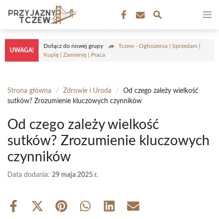
Przejdź
M
do
treści
Dołącz do nowej grupy
Tczew - Ogłoszenia | Sprzedam |
UWAGA!
Kupię | Zamienię | Praca
Strona główna
/
Zdrowie i Uroda
/
Od czego zależy wielkość
sutków? Zrozumienie kluczowych czynników
Od czego zależy wielkość
sutków? Zrozumienie kluczowych
czynników
Data dodania:
29 maja 2025 r.
Share
Share
Share
Share
Share
Share
on
on
on
on
on
on