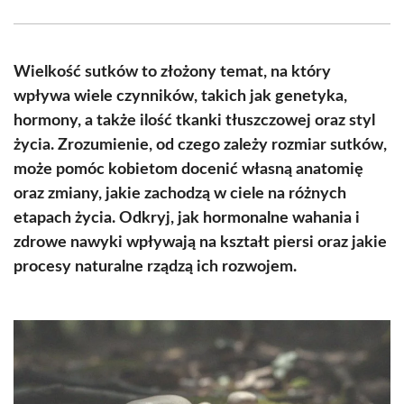
Facebook
X
Pinterest
WhatsApp
LinkedIn
Email
(Twitter)
Wielkość sutków to złożony temat, na który
wpływa wiele czynników, takich jak genetyka,
hormony, a także ilość tkanki tłuszczowej oraz styl
życia. Zrozumienie, od czego zależy rozmiar sutków,
może pomóc kobietom docenić własną anatomię
oraz zmiany, jakie zachodzą w ciele na różnych
etapach życia. Odkryj, jak hormonalne wahania i
zdrowe nawyki wpływają na kształt piersi oraz jakie
procesy naturalne rządzą ich rozwojem.