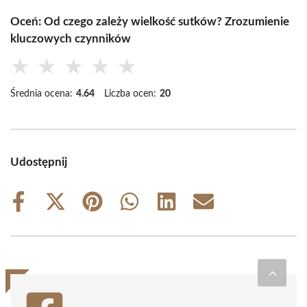
Oceń: Od czego zależy wielkość sutków? Zrozumienie
kluczowych czynników
★
★
★
★
★
Średnia ocena:
4.64
Liczba ocen:
20
Udostępnij
Share
Share
Share
Share
Share
Share
on
on
on
on
on
on
Facebook
X
Pinterest
WhatsApp
LinkedIn
Email
(Twitter)