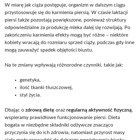
W miarę jak ciąża postępuje, organizm w dalszym ciągu
przystosowuje się do karmienia piersią. W czasie laktacji
piersi także pozostają powiększone, ponieważ struktury
odpowiedzialne za produkcję mleka dalej się rozwijają. Po
zakończeniu karmienia efekty mogą być różne – niektóre
kobiety wracają do rozmiaru sprzed ciąży, podczas gdy inne
mogą zauważyć spadek objętości biustu.
Na te zmiany wpływają różnorodne czynniki, takie jak:
genetyka,
ilość tkanki tłuszczowej,
styl życia.
Dbając o
zdrową dietę
oraz
regularną aktywność fizyczną
,
wspieramy prawidłowe funkcjonowanie piersi. Dieta
bogata w niezbędne składniki odżywcze znacząco
przyczynia się do ich zdrowia, natomiast przyrost masy
ciała może prowadzić do dalszego powiększenia biustu