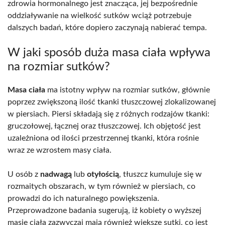
zdrowia hormonalnego jest znacząca, jej bezpośrednie
oddziaływanie na wielkość sutków wciąż potrzebuje
dalszych badań, które dopiero zaczynają nabierać tempa.
W jaki sposób duża masa ciała wpływa
na rozmiar sutków?
Masa ciała
ma istotny wpływ na rozmiar sutków, głównie
poprzez zwiększoną ilość tkanki tłuszczowej zlokalizowanej
w piersiach. Piersi składają się z różnych rodzajów tkanki:
gruczołowej, łącznej oraz tłuszczowej. Ich objętość jest
uzależniona od ilości przestrzennej tkanki, która rośnie
wraz ze wzrostem masy ciała.
U osób z
nadwagą
lub
otyłością
, tłuszcz kumuluje się w
rozmaitych obszarach, w tym również w piersiach, co
prowadzi do ich naturalnego powiększenia.
Przeprowadzone badania sugerują, iż kobiety o wyższej
masie ciała zazwyczaj mają również większe sutki, co jest