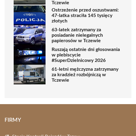
Tczewie
Ostrzeżenie przed oszustwami:
47-latka straciła 145 tysięcy
złotych
63-latek zatrzymany za
posiadanie nielegalnych
papierosów w Tczewie
Ruszają ostatnie dni głosowania
w plebiscycie
#SuperDzielnicowy 2026
61-letni mężczyzna zatrzymany
za kradzież rozbójniczą w
Tczewie
FIRMY