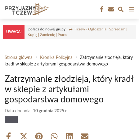
Przejdź
M
do
treści
Dołącz do nowej grupy
Tczew - Ogłoszenia | Sprzedam |
UWAGA!
Kupię | Zamienię | Praca
Strona główna
/
Kronika Policyjna
/
Zatrzymanie złodzieja, który
kradł w sklepie z artykułami gospodarstwa domowego
Zatrzymanie złodzieja, który kradł
w sklepie z artykułami
gospodarstwa domowego
Data dodania:
10 grudnia 2025 r.
Share
Share
Share
Share
Share
Share