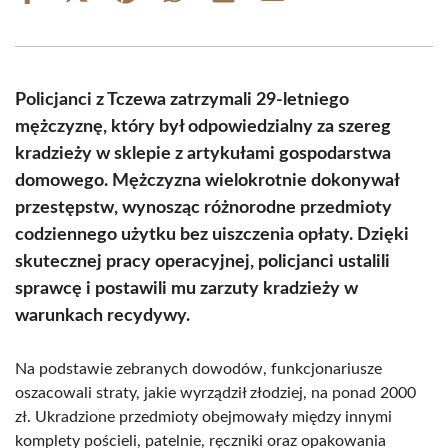
on
on
on
on
on
on
Facebook
X
Pinterest
WhatsApp
LinkedIn
Email
(Twitter)
Policjanci z Tczewa zatrzymali 29-letniego
mężczyznę, który był odpowiedzialny za szereg
kradzieży w sklepie z artykułami gospodarstwa
domowego. Mężczyzna wielokrotnie dokonywał
przestępstw, wynosząc różnorodne przedmioty
codziennego użytku bez uiszczenia opłaty. Dzięki
skutecznej pracy operacyjnej, policjanci ustalili
sprawcę i postawili mu zarzuty kradzieży w
warunkach recydywy.
Na podstawie zebranych dowodów, funkcjonariusze
oszacowali straty, jakie wyrządził złodziej, na ponad 2000
zł. Ukradzione przedmioty obejmowały między innymi
komplety pościeli, patelnie, ręczniki oraz opakowania