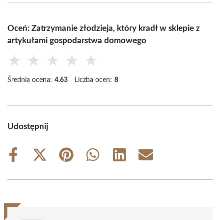
Oceń: Zatrzymanie złodzieja, który kradł w sklepie z
artykułami gospodarstwa domowego
★
★
★
★
★
Średnia ocena:
4.63
Liczba ocen:
8
Udostępnij
Share
Share
Share
Share
Share
Share
on
on
on
on
on
on
Facebook
X
Pinterest
WhatsApp
LinkedIn
Email
(Twitter)