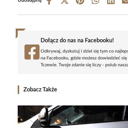
Udostępnij
Share
Share
Share
Share
Share
on
on
on
on
on
Facebook
X
Pinterest
WhatsApp
LinkedIn
(Twitter)
Dołącz do nas na Facebooku!
Odkrywaj, dyskutuj i dziel się tym co najlep
na Facebooku, gdzie możesz dowiedzieć się
Tczewie. Twoje zdanie się liczy - polub nasz
Zobacz Także