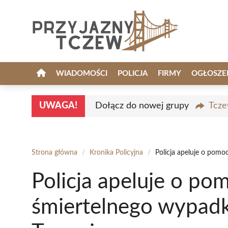
Przejdź
do
treści
WIADOMOŚCI
POLICJA
FIRMY
OGŁOSZE
UWAGA!
Dołącz do nowej grupy
Tcze
Strona główna
/
Kronika Policyjna
/
Policja apeluje o pom
Policja apeluje o po
śmiertelnego wypad