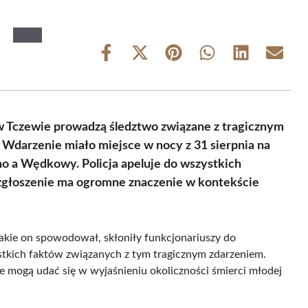
Share
Share
Share
Share
Share
Share
on
on
on
on
on
on
Facebook
X
Pinterest
WhatsApp
LinkedIn
Email
(Twitter)
w Tczewie prowadzą śledztwo związane z tragicznym
 Wdarzenie miało miejsce w nocy z 31 sierpnia na
o a Wędkowy. Policja apeluje do wszystkich
zgłoszenie ma ogromne znaczenie w kontekście
jakie on spowodował, skłoniły funkcjonariuszy do
stkich faktów związanych z tym tragicznym zdarzeniem.
re mogą udać się w wyjaśnieniu okoliczności śmierci młodej