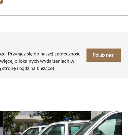
Share
on
Email
sze! Przyłącz się do naszej społeczności
Polub nas!
 więcej o lokalnych wydarzeniach w
ą stronę i bądź na bieżąco!