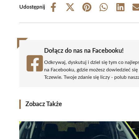
Udostępnij
Share
Share
Share
Share
Share
on
on
on
on
on
Facebook
X
Pinterest
WhatsApp
LinkedIn
(Twitter)
Dołącz do nas na Facebooku!
Odkrywaj, dyskutuj i dziel się tym co najlep
na Facebooku, gdzie możesz dowiedzieć się
Tczewie. Twoje zdanie się liczy - polub nasz
Zobacz Także