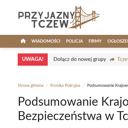
Przejdź
do
treści
WIADOMOŚCI
POLICJA
FIRMY
OGŁOSZE
UWAGA!
Dołącz do nowej grupy
Tcze
Strona główna
/
Kronika Policyjna
/
Podsumowanie Krajowe
Podsumowanie Krajo
Bezpieczeństwa w T