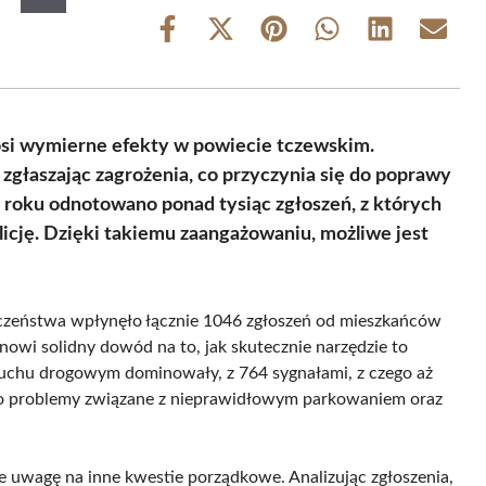
Share
Share
Share
Share
Share
Share
on
on
on
on
on
on
Facebook
X
Pinterest
WhatsApp
LinkedIn
Email
(Twitter)
si wymierne efekty w powiecie tczewskim.
 zgłaszając zagrożenia, co przyczynia się do poprawy
 roku odnotowano ponad tysiąc zgłoszeń, z których
licję. Dzięki takiemu zaangażowaniu, możliwe jest
zeństwa wpłynęło łącznie 1046 zgłoszeń od mieszkańców
anowi solidny dowód na to, jak skutecznie narzędzie to
ruchu drogowym dominowały, z 764 sygnałami, z czego aż
ano problemy związane z nieprawidłowym parkowaniem oraz
 uwagę na inne kwestie porządkowe. Analizując zgłoszenia,