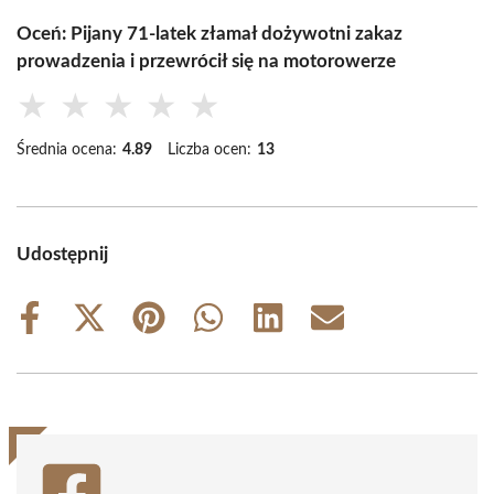
Oceń: Pijany 71-latek złamał dożywotni zakaz
prowadzenia i przewrócił się na motorowerze
★
★
★
★
★
Średnia ocena:
4.89
Liczba ocen:
13
Udostępnij
Share
Share
Share
Share
Share
Share
on
on
on
on
on
on
Facebook
X
Pinterest
WhatsApp
LinkedIn
Email
(Twitter)