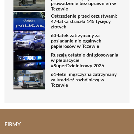
prowadzenie bez uprawnień w
Tczewie
Ostrzeżenie przed oszustwami:
47-latka straciła 145 tysięcy
złotych
63-latek zatrzymany za
posiadanie nielegalnych
papierosów w Tczewie
Ruszają ostatnie dni głosowania
w plebiscycie
#SuperDzielnicowy 2026
61-letni mężczyzna zatrzymany
za kradzież rozbójniczą w
Tczewie
FIRMY