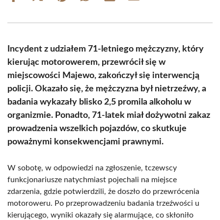
on
on
on
on
on
on
Facebook
X
Pinterest
WhatsApp
LinkedIn
Email
(Twitter)
Incydent z udziałem 71-letniego mężczyzny, który
kierując motorowerem, przewrócił się w
miejscowości Majewo, zakończył się interwencją
policji. Okazało się, że mężczyzna był nietrzeźwy, a
badania wykazały blisko 2,5 promila alkoholu w
organizmie. Ponadto, 71-latek miał dożywotni zakaz
prowadzenia wszelkich pojazdów, co skutkuje
poważnymi konsekwencjami prawnymi.
W sobotę, w odpowiedzi na zgłoszenie, tczewscy
funkcjonariusze natychmiast pojechali na miejsce
zdarzenia, gdzie potwierdzili, że doszło do przewrócenia
motoroweru. Po przeprowadzeniu badania trzeźwości u
kierującego, wyniki okazały się alarmujące, co skłoniło