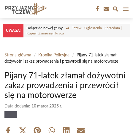
Przejdź
M
do
treści
Dołącz do nowej grupy
Tczew - Ogłoszenia | Sprzedam |
UWAGA!
Kupię | Zamienię | Praca
Strona główna
/
Kronika Policyjna
/
Pijany 71-latek złamał
dożywotni zakaz prowadzenia i przewrócił się na motorowerze
Pijany 71-latek złamał dożywotni
zakaz prowadzenia i przewrócił
się na motorowerze
Data dodania:
10 marca 2025 r.
Share
Share
Share
Share
Share
Share