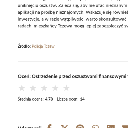
uniknięciu oszustw. Zaleca się, aby nie ufać nieznanym
aplikacji na prośbę nieznajomych. Wskazuje się również
inwestycje, a w razie wątpliwości warto skonsultować 
radach, mieszkańcy Tczewa mogą lepiej zabezpieczyć s
Źródło:
Policja Tczew
Oceń: Ostrzeżenie przed oszustwami finansowymi
★
★
★
★
★
Średnia ocena:
4.78
Liczba ocen:
14