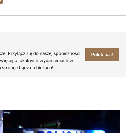
Share
on
Email
sze! Przyłącz się do naszej społeczności
Polub nas!
 więcej o lokalnych wydarzeniach w
ą stronę i bądź na bieżąco!