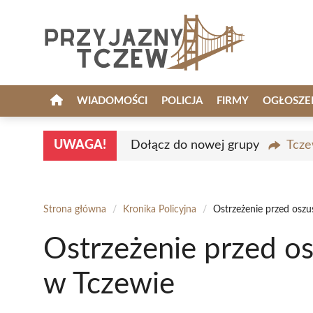
Przejdź
do
treści
WIADOMOŚCI
POLICJA
FIRMY
OGŁOSZE
UWAGA!
Dołącz do nowej grupy
Tcze
Strona główna
/
Kronika Policyjna
/
Ostrzeżenie przed osz
Ostrzeżenie przed o
w Tczewie