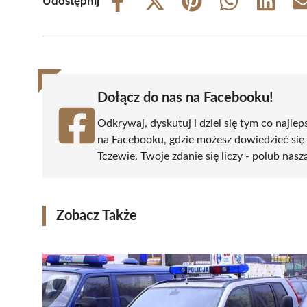
Udostępnij
Share
Share
Share
Share
Share
on
on
on
on
on
Facebook
X
Pinterest
WhatsApp
LinkedIn
(Twitter)
Dołącz do nas na Facebooku!
Odkrywaj, dyskutuj i dziel się tym co najlep
na Facebooku, gdzie możesz dowiedzieć się
Tczewie. Twoje zdanie się liczy - polub nasz
Zobacz Także