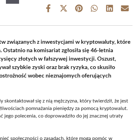
Share
Share
Share
Share
Share
Share
on
on
on
on
on
on
Facebook
X
Pinterest
WhatsApp
LinkedIn
Email
(Twitter)
tw związanych z inwestycjami w kryptowaluty, które
Ostatnio na komisariat zgłosiła się 46-letnia
 tysięcy złotych w fałszywej inwestycji. Oszust,
ał szybkie zyski oraz brak ryzyka, co skusiło
ć i ostrożność wobec nieznajomych oferujących
 skontaktował się z nią mężczyzna, który twierdził, że jest
żliwościach pomnażania pieniędzy za pomocą kryptowalut.
ć jego polecenia, co doprowadziło do jej znacznej utraty
mnieć społeczności o zasadach, które mogą pomóc w