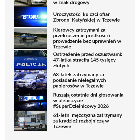
w znak drogowy
Uroczystości ku czci ofiar
Zbrodni Katyńskiej w Tczewie
Kierowcy zatrzymani za
przekroczenie prędkości i
prowadzenie bez uprawnień w
Tczewie
Ostrzeżenie przed oszustwami:
47-latka straciła 145 tysięcy
złotych
63-latek zatrzymany za
posiadanie nielegalnych
papierosów w Tczewie
Ruszają ostatnie dni głosowania
w plebiscycie
#SuperDzielnicowy 2026
61-letni mężczyzna zatrzymany
za kradzież rozbójniczą w
Tczewie