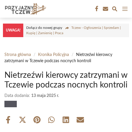
Przejdź
M
do
treści
Dołącz do nowej grupy
Tczew - Ogłoszenia | Sprzedam |
UWAGA!
Kupię | Zamienię | Praca
Strona główna
/
Kronika Policyjna
/
Nietrzeźwi kierowcy
zatrzymani w Tczewie podczas nocnych kontroli
Nietrzeźwi kierowcy zatrzymani w
Tczewie podczas nocnych kontroli
Data dodania:
13 maja 2025 r.
Share
Share
Share
Share
Share
Share
on
on
on
on
on
on
Facebook
X
Pinterest
WhatsApp
LinkedIn
Email