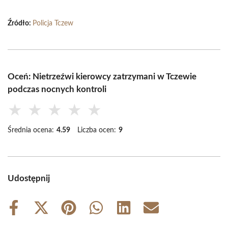
Źródło:
Policja Tczew
Oceń: Nietrzeźwi kierowcy zatrzymani w Tczewie
podczas nocnych kontroli
★
★
★
★
★
Średnia ocena:
4.59
Liczba ocen:
9
Udostępnij
Share
Share
Share
Share
Share
Share
on
on
on
on
on
on
Facebook
X
Pinterest
WhatsApp
LinkedIn
Email