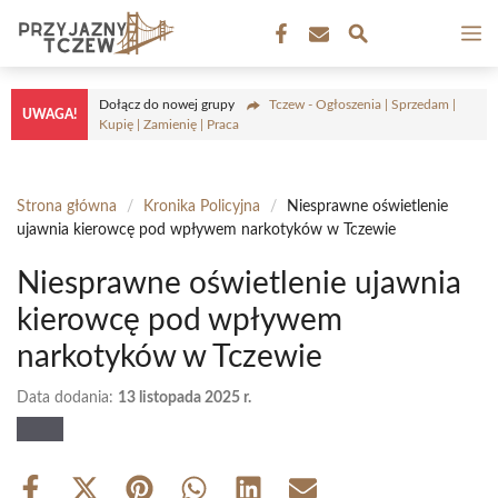
Przejdź
M
do
treści
Dołącz do nowej grupy
Tczew - Ogłoszenia | Sprzedam |
UWAGA!
Kupię | Zamienię | Praca
Strona główna
/
Kronika Policyjna
/
Niesprawne oświetlenie
ujawnia kierowcę pod wpływem narkotyków w Tczewie
Niesprawne oświetlenie ujawnia
kierowcę pod wpływem
narkotyków w Tczewie
Data dodania:
13 listopada 2025 r.
Share
Share
Share
Share
Share
Share