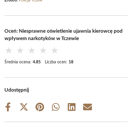
Źródło:
Policja Tczew
Oceń: Niesprawne oświetlenie ujawnia kierowcę pod
wpływem narkotyków w Tczewie
★
★
★
★
★
Średnia ocena:
4.85
Liczba ocen:
18
Udostępnij
Share
Share
Share
Share
Share
Share
on
on
on
on
on
on
Facebook
X
Pinterest
WhatsApp
LinkedIn
Email
(Twitter)