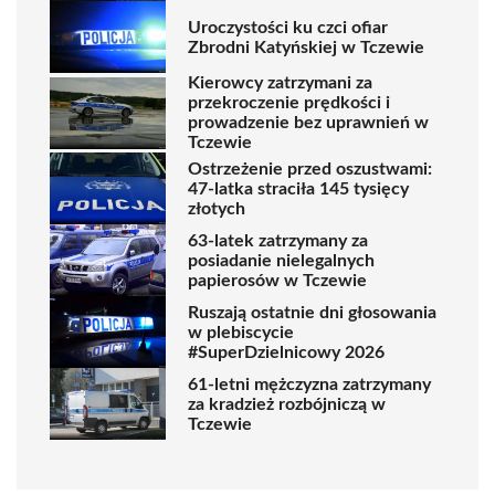
Uroczystości ku czci ofiar
Zbrodni Katyńskiej w Tczewie
Kierowcy zatrzymani za
przekroczenie prędkości i
prowadzenie bez uprawnień w
Tczewie
Ostrzeżenie przed oszustwami:
47-latka straciła 145 tysięcy
złotych
63-latek zatrzymany za
posiadanie nielegalnych
papierosów w Tczewie
Ruszają ostatnie dni głosowania
w plebiscycie
#SuperDzielnicowy 2026
61-letni mężczyzna zatrzymany
za kradzież rozbójniczą w
Tczewie