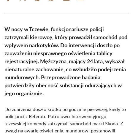
on
on
on
on
on
on
Facebook
X
Pinterest
WhatsApp
LinkedIn
Email
(Twitter)
W nocy w Tczewie, funkcjonariusze policji
zatrzymali kierowcę, który prowadził samochód pod
wpływem narkotyków. Do interwencji doszło po
zauważeniu niesprawnego oświetlenia tablicy
rejestracyjnej. Mężczyzna, mający 24 lata, wykazał
nienaturalne zachowanie, co wzbudziło podejrzenia
mundurowych. Przeprowadzone badania
potwierdziły obecność substancji odurzających w
jego organizmie.
Do zdarzenia doszło krótko po godzinie pierwszej, kiedy to
policjanci z Referatu Patrolowo-Interwencyjnego
tczewskiej komendy zatrzymali samochód marki Skoda. Z
uwagi na awarię oświetlenia, mundurowi postanowili