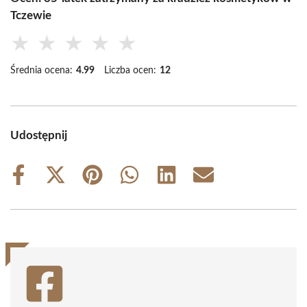
Tczewie
★
★
★
★
★
Średnia ocena:
4.99
Liczba ocen:
12
Udostępnij
Share
Share
Share
Share
Share
Share
on
on
on
on
on
on
Facebook
X
Pinterest
WhatsApp
LinkedIn
Email
(Twitter)