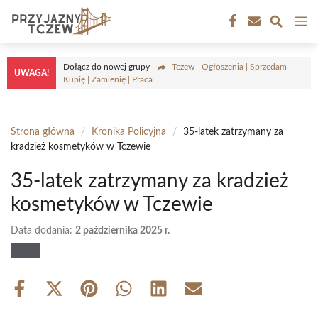
Przejdź
M
do
treści
Dołącz do nowej grupy
Tczew - Ogłoszenia | Sprzedam |
UWAGA!
Kupię | Zamienię | Praca
Strona główna
/
Kronika Policyjna
/
35-latek zatrzymany za
kradzież kosmetyków w Tczewie
35-latek zatrzymany za kradzież
kosmetyków w Tczewie
Data dodania:
2 października 2025 r.
Share
Share
Share
Share
Share
Share
on
on
on
on
on
on
Facebook
X
Pinterest
WhatsApp
LinkedIn
Email