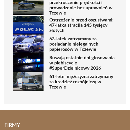
przekroczenie prędkości i
prowadzenie bez uprawnień w
Tczewie
Ostrzeżenie przed oszustwami:
47-latka straciła 145 tysięcy
złotych
63-latek zatrzymany za
posiadanie nielegalnych
papierosów w Tczewie
Ruszają ostatnie dni głosowania
w plebiscycie
#SuperDzielnicowy 2026
61-letni mężczyzna zatrzymany
za kradzież rozbójniczą w
Tczewie
FIRMY