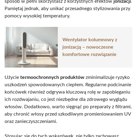
sposób w pełni skorzystasz z korzystnych efektów
jonizacji
.
Pamiętaj jednak, aby unikać przesadnego stylizowania przy
pomocy wysokiej temperatury.
Wentylator kolumnowy z
jonizacją – nowoczesne
komfortowe rozwiązanie
Użycie
termoochronnych produktów
zminimalizuje ryzyko
uszkodzeń spowodowanych ciepłem. Regularne podcinanie
końcówek również odgrywa kluczową rolę w zapobieganiu
ich rozdwajaniu, co jest niezbędne dla zdrowego wyglądu
włosów. Dodatkowo, warto sięgnąć po preparaty z filtrami,
aby chronić włosy przed szkodliwym promieniowaniem UV
oraz zanieczyszczeniami.
Stosując się do tych wskazówek, nie tylko zachowasz