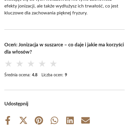
efekty jonizacji, ale także wydłużysz ich trwałość, co jest
kluczowe dla zachowania pięknej fryzury.
Oceń: Jonizacja w suszarce – co daje i jakie ma korzyści
dla włosów?
★
★
★
★
★
Średnia ocena:
4.8
Liczba ocen:
9
Udostępnij
Share
Share
Share
Share
Share
Share
on
on
on
on
on
on