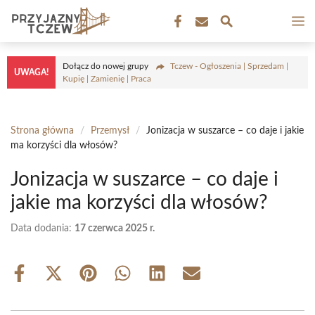
Przejdź
M
do
treści
Dołącz do nowej grupy
Tczew - Ogłoszenia | Sprzedam |
UWAGA!
Kupię | Zamienię | Praca
Strona główna
/
Przemysł
/
Jonizacja w suszarce – co daje i jakie
ma korzyści dla włosów?
Jonizacja w suszarce – co daje i
jakie ma korzyści dla włosów?
Data dodania:
17 czerwca 2025 r.
Share
Share
Share
Share
Share
Share
on
on
on
on
on
on
Facebook
X
Pinterest
WhatsApp
LinkedIn
Email
(Twitter)