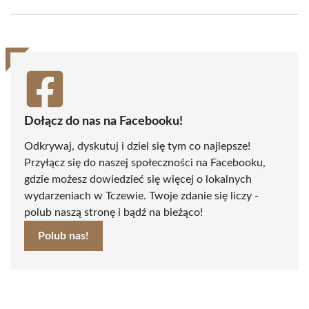
Facebook
X
Pinterest
WhatsApp
LinkedIn
Email
(Twitter)
Dołącz do nas na Facebooku!
Odkrywaj, dyskutuj i dziel się tym co najlepsze!
Przyłącz się do naszej społeczności na Facebooku,
gdzie możesz dowiedzieć się więcej o lokalnych
wydarzeniach w Tczewie. Twoje zdanie się liczy -
polub naszą stronę i bądź na bieżąco!
Polub nas!