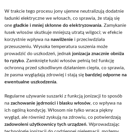
W trakcie tego procesu jony ujemne neutralizują dodatnie
ładunki elektryczne we włosach, co sprawia, że stają się
one
gładkie i mniej skłonne do elektryzowania
. Zamykanie
łusek włosów skutkuje mniejszą utratą wilgoci; w efekcie
korzystnie wpływa na
nawilżenie
i przeciwdziała
przesuszeniu. Wysoka temperatura suszenia może
prowadzić do uszkodzeń, jednak
jonizacja znacznie obniża
to ryzyko
. Zamknięte łuski włosów pełnią też funkcję
ochronną przed szkodliwym działaniem ciepła, co sprawia,
że pasma wyglądają zdrowiej i stają się
bardziej odporne na
ewentualne uszkodzenia
.
Regularne używanie suszarki z funkcją jonizacji to sposób
na
zachowanie jędrności i blasku włosów
, co wpływa na
ich ogólną kondycję. Włosom nie tylko wraca piękny
wygląd, ale również zyskują na zdrowiu, co potwierdzają
zadowoleni użytkownicy tych urządzeń
. Wprowadzając
technologię jonizacji do codziennej pielęgnacji, możemy